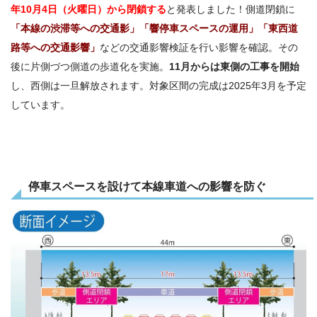
年10月4日（火曜日）から閉鎖する
と発表しました！側道閉鎖に
「本線の渋滞等への交通影」「響停車スペースの運用」「東西道
路等への交通影響」
などの交通影響検証を行い影響を確認。その
後に片側づつ側道の歩道化を実施。
11月からは東側の工事を開始
し、西側は一旦解放されます。対象区間の完成は
2025
年
3
月を予定
しています。
停車スペースを設けて本線車道への影響を防ぐ