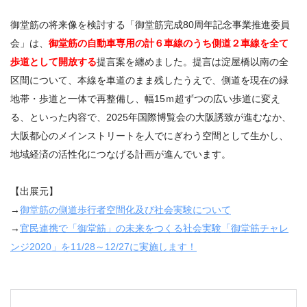
御堂筋の将来像を検討する「御堂筋完成80周年記念事業推進委員
会」は、
御堂筋の自動車専用の計６車線のうち側道２車線を全て
歩道として開放する
提言案を纏めました。提言は淀屋橋以南の全
区間について、本線を車道のまま残したうえで、側道を現在の緑
地帯・歩道と一体で再整備し、幅15ｍ超ずつの広い歩道に変え
る、といった内容で、2025年国際博覧会の大阪誘致が進むなか、
大阪都心のメインストリートを人でにぎわう空間として生かし、
地域経済の活性化につなげる計画が進んでいます。
【出展元】
→
御堂筋の側道歩行者空間化及び社会実験について
→
官民連携で「御堂筋」の未来をつくる社会実験「御堂筋チャレ
ンジ
2020
」を
11/28
～
12/27
に実施します！