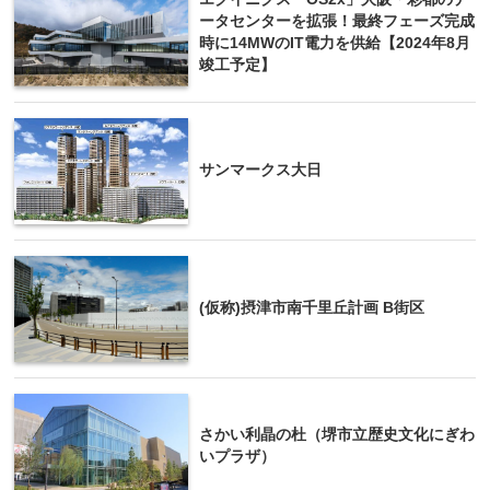
ータセンターを拡張！最終フェーズ完成
時に14MWのIT電力を供給【2024年8月
竣工予定】
サンマークス大日
(仮称)摂津市南千里丘計画 B街区
さかい利晶の杜（堺市立歴史文化にぎわ
いプラザ）