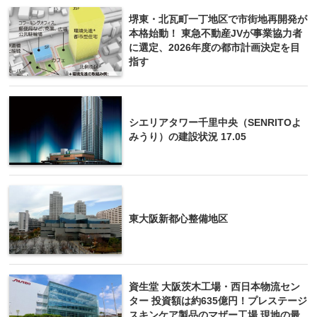
堺東・北瓦町一丁地区で市街地再開発が
本格始動！ 東急不動産JVが事業協力者
に選定、2026年度の都市計画決定を目
指す
シエリアタワー千里中央（SENRITOよ
みうり）の建設状況 17.05
東大阪新都心整備地区
資生堂 大阪茨木工場・西日本物流セン
ター 投資額は約635億円！プレステージ
スキンケア製品のマザー工場 現地の最