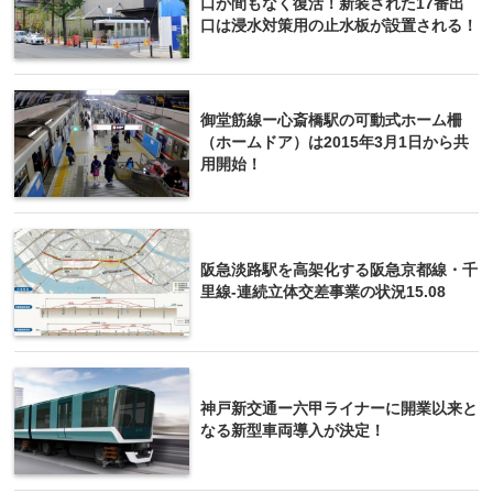
口が間もなく復活！新装された17番出
口は浸水対策用の止水板が設置される！
御堂筋線ー心斎橋駅の可動式ホーム柵
（ホームドア）は2015年3月1日から共
用開始！
阪急淡路駅を高架化する阪急京都線・千
里線-連続立体交差事業の状況15.08
神戸新交通ー六甲ライナーに開業以来と
なる新型車両導入が決定！