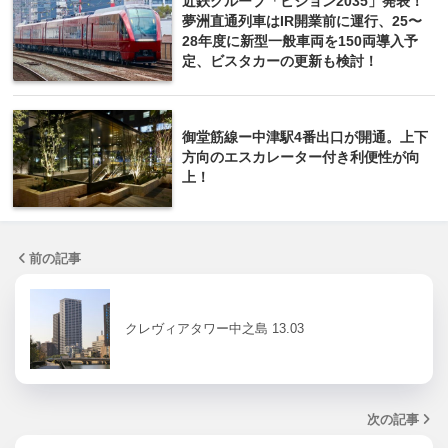
近鉄グループ「ビジョン2035」発表！
夢洲直通列車はIR開業前に運行、25〜
28年度に新型一般車両を150両導入予
定、ビスタカーの更新も検討！
御堂筋線ー中津駅4番出口が開通。上下
方向のエスカレーター付き利便性が向
上！
前の記事
クレヴィアタワー中之島 13.03
次の記事