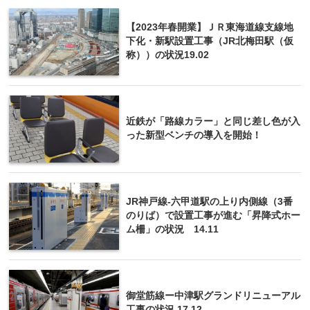
【2023年春開業】ＪＲ東海道線支線地
下化・新駅設置工事（JR北梅田駅（仮
称））の状況19.02
近鉄が「路線カラー」と同じ差し色が入
った新型ベンチの導入を開始！
JR神戸線-六甲道駅の上り内側線（3番
のりば）で設置工事が進む「昇降式ホー
ム柵」の状況 14.11
御堂筋線ー中津駅グランドリニューアル
工事の状況 17.12