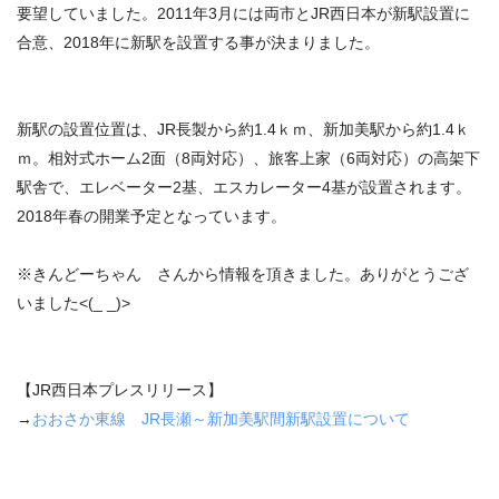
要望していました。2011年3月には両市とJR西日本が新駅設置に
合意、2018年に新駅を設置する事が決まりました。
新駅の設置位置は、JR長製から約1.4ｋｍ、新加美駅から約1.4ｋ
ｍ。相対式ホーム2面（8両対応）、旅客上家（6両対応）の高架下
駅舎で、エレベーター2基、エスカレーター4基が設置されます。
2018年春の開業予定となっています。
※きんどーちゃん さんから情報を頂きました。ありがとうござ
いました
<(_ _)>
【JR西日本プレスリリース】
→
おおさか東線 JR長瀬～新加美駅間新駅設置について