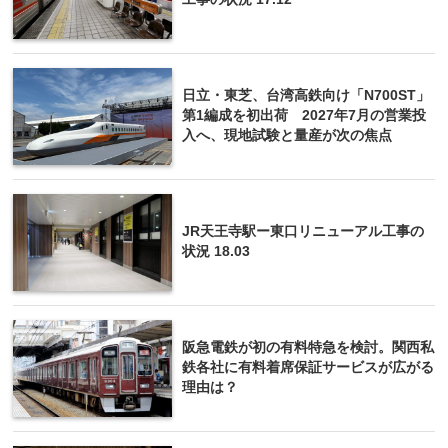
日立・東芝、台湾高鉄向け「N700ST」
第1編成を初出荷 2027年7月の営業投
入へ、現地試験と量産が次の焦点
JR天王寺駅ー東口リニューアル工事の
状況 18.03
阪急電鉄が初の有料特急を検討。関西私
鉄各社に有料着席保証サービスが広がる
理由は？