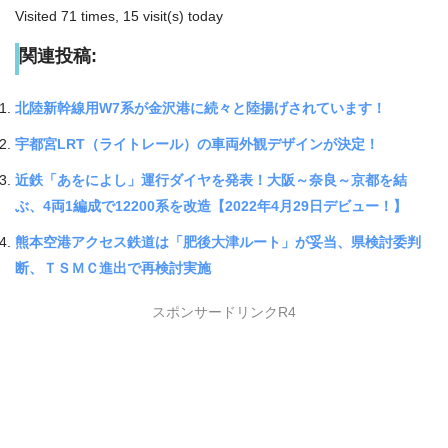
Visited 71 times, 15 visit(s) today
関連投稿:
北陸新幹線用W7系が金沢港に続々と陸揚げされています！
宇都宮LRT（ライトレール）の車両外観デザインが決定！
近鉄「あをによし」運行ダイヤを発表！大阪～奈良～京都を結
ぶ、4両1編成で12200系を改造【2022年4月29日デビュー！】
熊本空港アクセス鉄道は「肥後大津ルート」が妥当、県検討委判
断、ＴＳＭＣ進出で再検討実施
スポンサードリンクR4