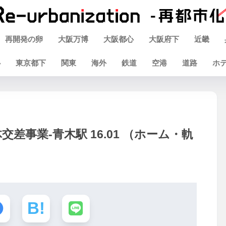
再開発の卵
大阪万博
大阪都心
大阪府下
近畿
心
東京都下
関東
海外
鉄道
空港
道路
ホ
差事業-青木駅 16.01 （ホーム・軌