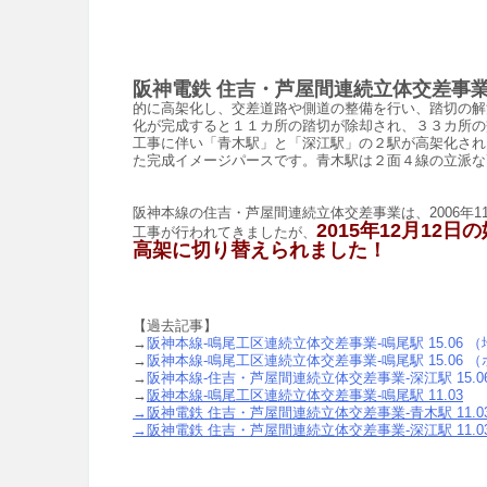
阪神電鉄 住吉・芦屋間連続立体交差事
的に高架化し、交差道路や側道の整備を行い、踏切の解
化が完成すると１１カ所の踏切が除却され、３３カ所の
工事に伴い「青木駅」と「深江駅」の２駅が高架化され
た完成イメージパースです。青木駅は２面４線の立派な
阪神本線の住吉・芦屋間連続立体交差事業
は、2006年
2015年12月1
工事が行われてきましたが、
高架に切り替えられました！
【過去記事】
→
阪神本線-鳴尾工区連続立体交差事業-鳴尾駅 15.06 
→
阪神本線-鳴尾工区連続立体交差事業-鳴尾駅 15.06 
→
阪神本線-住吉・芦屋間連続立体交差事業-深江駅 15.0
→
阪神本線-鳴尾工区連続立体交差事業-鳴尾駅 11.03
→阪神電鉄 住吉・芦屋間連続立体交差事業-青木駅 11.0
→阪神電鉄 住吉・芦屋間連続立体交差事業-深江駅 11.0