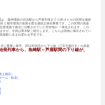
業
は、
阪神電鉄の住吉駅から芦屋市境まで の約４ｋｍの区間を連続
消 と都市環境の改善を図る連続立体化事業です。この区間の高架
交差道路で南北に分断されていた市街地が 一体化されます。
この
ますが、今回は青木駅ご紹介します。こちらは現地に掲示されてい
高架駅に生まれ変わる予定です。
11月に事業に着手、2011年04月から下り線（三宮方面行き）の高架
2日の始発列車から、魚崎駅～芦屋駅間の下り線が、
（地上施設）
（ホーム・軌道）
6
3
3