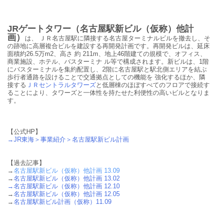
JRゲートタワー（名古屋駅新ビル（仮称）他計
画）
は、 ＪＲ名古屋駅に隣接する名古屋ターミナルビルを撤去し、そ
の跡地に高層複合ビルを建設する再開発計画です。再開発ビルは、延床
面積約26.5万m2、高さ 約 211m、地上46階建ての規模で、オフィス、
商業施設、ホテル、バスターミナ ル等で構成されます。新ビルは、1階
にバスターミナルを集約配置し、2階に名古屋駅と駅北側エリアを結ぶ
歩行者通路を設けることで交通拠点としての機能を 強化するほか、隣
接する
ＪＲセントラルタワーズ
と低層棟のほぼすべてのフロアで接続す
ることにより、タワーズと一体性を持たせた利便性の高いビルとなりま
す。
【公式HP】
→JR東海＞事業紹介＞名古屋駅新ビル計画
【過去記事】
→
名古屋駅新ビル（仮称）他計画 13.09
→
名古屋駅新ビル（仮称）他計画 13.02
→
名古屋駅新ビル（仮称）他計画 12.10
→
名古屋駅新ビル（仮称）他計画 12.05
→
名古屋駅新ビル計画（仮称）11.09