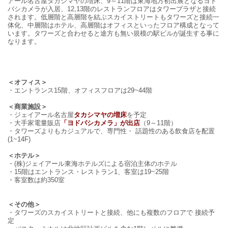
アール名古屋タカシマヤの増床、9～11階は東海地方初出展となるヨド
バシカメラが入居、12,13階のレストランフロアはタワープラザと接続
されます。低層階と高層階を結ぶスカイストリートもタワーズと接続一
体化、中層階はホテル、高層階はオフィスといったフロア構成となって
います。タワーズと合わせると途方も無い規模の駅ビルが誕生する事に
なります。
＜オフィス＞
・エントランス15階、オフィスフロアは29~44階
＜商業施設＞
・ジェイアール名古屋
タカシマヤの増床
を予定
・大手家電量販店
「ヨドバシカメラ」
が出店
（9～11階）
・タワーズよりもカジュアルで、専門性・ 話題性のある飲食店を配置
(1~14F)
＜ホテル＞
・(株)ジェイアール東海ホテルズによる宿泊主体のホテル
・15階はエントランス・レストラン1、客室は19~25階
・客室数は約350室
＜その他＞
・タワーズのスカイストリートと接続、他にも複数のフロアで 接続予
定