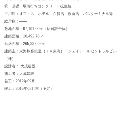
杭・基礎 :
場所打ちコンクリート拡底杭
主用途：
オフィス、ホテル、百貨店、飲食店、バスターミナル等
総戸数：——
敷地面積：
97,191.00
㎡（駅施設全体）
建築面積：
10,492.78
㎡
延床面積：
265,337.92
㎡
建築主：
東海旅客鉄道（ＪＲ東海）、ジェイアールセントラルビル
（株）
設計者： 大成建設
施工者：大成建設
着工：2012年09月
竣工：2015年03月末（予定）