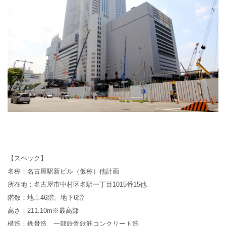
【スペック】
名称：
名古屋駅新ビル（仮称）他計画
所在地：
名古屋市中村区名駅一丁目
1015
番
15
他
階数：
地上
46
階、地下
6
階
高さ：
211.10m
※
最高部
構造：
鉄骨造、一部鉄骨鉄筋コンクリート造