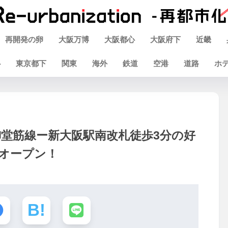
再開発の卵
大阪万博
大阪都心
大阪府下
近畿
心
東京都下
関東
海外
鉄道
空港
道路
ホ
堂筋線ー新大阪駅南改札徒歩3分の好
にオープン！