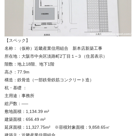
【スペック】
名称：（仮称）近畿産業信用組合 新本店新築工事
所在地：大阪市中央区淡路町2丁目１−３（住居表示）
階数：地上18階、地下1階
高さ：77.9m
構造：鉄骨造（一部鉄骨鉄筋コンクリート造）
杭・基礎 ：
主用途：事務所
総戸数：—–
敷地面積：1,134.39 m²
建築面積：656.49 m²
延床面積：11,327.75m² ※容積対象面積：9,858.65㎡
建築主：近畿産業信用組合