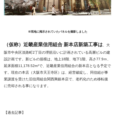
※現地に掲示されていたパネルを撮影しました
（仮称）近畿産業信用組合 新本店新築工事は
、大
阪市中央区淡路町2丁目の堺筋沿いに計画されている高層ビルの建
設計画です。新ビルの規模は、地上18階、地下1階、高さ77.9ｍ、
延床面積11,178.52m²で、近畿産業信用組合の新本店となる予定で
す。現在の本店（大阪市天王寺区）は、経営破綻し、同信組が事
業譲渡を受けた旧信用組合関西興銀本店で、老朽化のため移転後
に売却される事になります。
【過去記事】