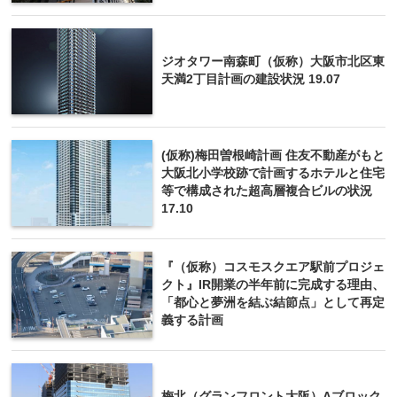
ジオタワー南森町（仮称）大阪市北区東
天満2丁目計画の建設状況 19.07
(仮称)梅田曽根崎計画 住友不動産がもと
大阪北小学校跡で計画するホテルと住宅
等で構成された超高層複合ビルの状況
17.10
『（仮称）コスモスクエア駅前プロジェ
クト』IR開業の半年前に完成する理由、
「都心と夢洲を結ぶ結節点」として再定
義する計画
梅北（グランフロント大阪）Aブロック