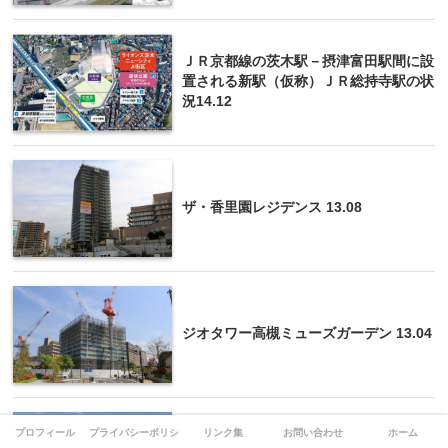
ＪＲ京都線の茨木駅－摂津富田駅間に設
置される新駅（仮称）ＪＲ総持寺駅の状
況14.12
ザ・香里園レジデンス 13.08
ジオタワー高槻ミューズガーデン 13.04
プロフィール
プライバシーポリシー
リンク集
お問い合わせ
ホーム