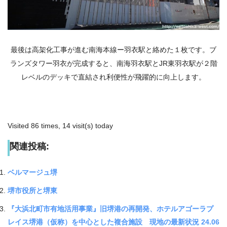
最後は高架化工事が進む南海本線ー羽衣駅と絡めた１枚です。ブ
ランズタワー羽衣が完成すると、南海羽衣駅とJR東羽衣駅が２階
レベルのデッキで直結され利便性が飛躍的に向上します。
Visited 86 times, 14 visit(s) today
関連投稿:
ベルマージュ堺
堺市役所と堺東
『大浜北町市有地活用事業』旧堺港の再開発、ホテルアゴーラプ
レイス堺港（仮称）を中心とした複合施設 現地の最新状況 24.06