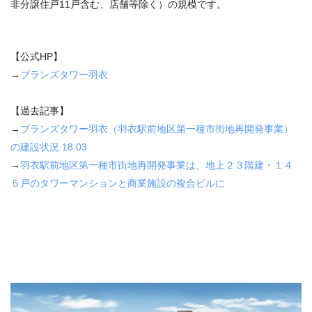
非分譲住戸
11
戸含む、店舗等除く）の規模です。
【公式HP】
→
ブランズタワー羽衣
【過去記事】
→
ブランズタワー羽衣（羽衣駅前地区第一種市街地再開発事業）
の建設状況
18.03
→
羽衣駅前地区第一種市街地再開発事業は、地上２３階建・１４
５戸のタワーマンションと商業施設の複合ビルに