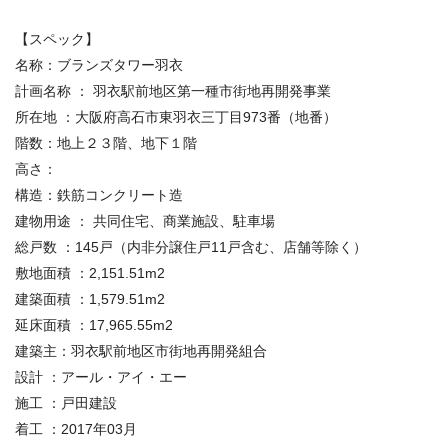
【スペック】
名称：ブランズタワー羽衣
計画名称 ： 羽衣駅前地区第一種市街地再開発事業
所在地 ：大阪府高石市東羽衣三丁目973番（地番）
階数：地上２３階、地下１階
高さ：
構造：鉄筋コンクリート造
建物用途 ： 共同住宅、商業施設、駐車場
総戸数 ：145戸（内非分譲住戸11戸含む、店舗等除く）
敷地面積 ：2,151.51m2
建築面積 ：1,579.51m2
延床面積 ：17,965.55m2
建築主：羽衣駅前地区市街地再開発組合
設計 ：アール・アイ・エー
施工 ：戸田建設
着工 ：2017年03月