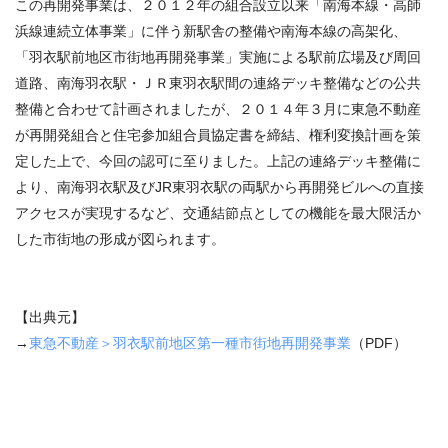
この再開発事業は、２０１２年の組合設立以来「南海本線・高師
浜線連続立体事業」に伴う新駅舎の整備や南海本線の高架化、
「羽衣駅前地区市街地再開発事業」実施による駅前広場及び周回
道路、南海羽衣駅・ＪＲ東羽衣駅間の連絡デッキ整備などの公共
整備と合わせて計画されましたが、２０１４年３月に東急不動産
が再開発組合と住宅参加組合員協定書を締結、権利変換計画を策
定した上で、今回の認可に至りました。上記の連絡デッキ整備に
より、南海羽衣駅及び
JR
東羽衣駅の両駅から再開発ビルへの直接
アクセスが実現するなど、交通結節点としての機能を最大限活か
した市街地の形成が図られます。
【出典元】
→
東急不動産＞
羽衣駅前地区第一種市街地再開発事業
（
PDF
）