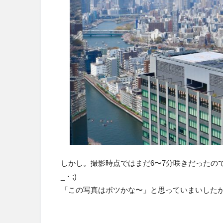
しかし。撮影時点ではまだ6〜7分咲きだったの
_・;)
「この写真はボツかな〜」と思っていまいした