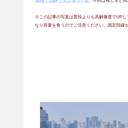
SUN－ OBPツインタワー店
。今回は桜と水と高
※この記事の写真は普段よりも高解像度でUPし
なり容量を食うのでご注意ください。固定回線