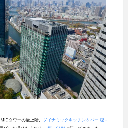
 MID
タワーの最上階、
ダイナミックキッチン＆バー 燦－