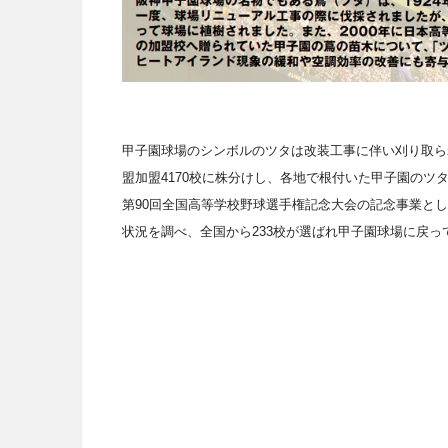
甲子園球場のシンボルのツタは改装工事に伴い刈り取ら
盟加盟
4170
校に株分けし、各地で根付いた甲子園のツ
第
90
回全国高等学校野球選手権記念大会の記念事業とし
状況を調べ、全国から
233
校が選ばれ甲子園球場に戻っ