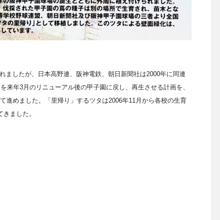
れましたが、日本高野連、阪神電鉄、朝日新聞社は20
00
年に同連
タを来年
3
月のリニューアル後の甲子園に戻し、再生させる計画を、
て進めました。「里帰り」するツタは20
06
年
11
月から各校の生育
てきました。