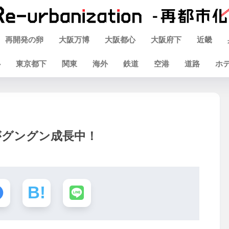
再開発の卵
大阪万博
大阪都心
大阪府下
近畿
心
東京都下
関東
海外
鉄道
空港
道路
ホ
がグングン成長中！