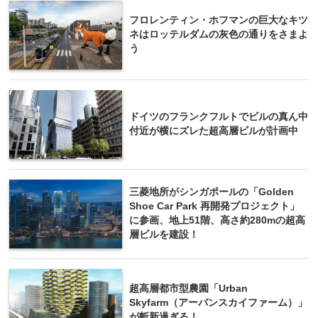
フロレンティン・ホフマンの巨大なキツ
ネはロッテルダムの灰色の通りをさまよ
う
ドイツのフランクフルトでビルの真ん中
付近が横にズレた超高層ビルが計画中
三菱地所がシンガポールの「Golden
Shoe Car Park 再開発プロジェクト」
に参画、地上51階、高さ約280mの超高
層ビルを建設！
超高層都市型農園「Urban
Skyfarm（アーバンスカイファーム）」
が斬新過ぎる！