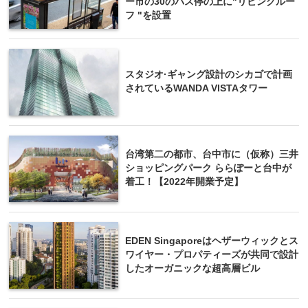
ー市の30のバス停の上に"リビングルー
フ "を設置
スタジオ·ギャング設計のシカゴで計画
されているWANDA VISTAタワー
台湾第二の都市、台中市に（仮称）三井
ショッピングパーク ららぽーと台中が
着工！【2022年開業予定】
EDEN Singaporeはヘザーウィックとス
ワイヤー・プロパティーズが共同で設計
したオーガニックな超高層ビル