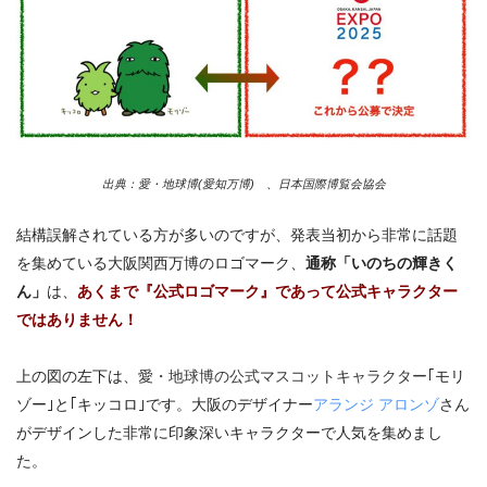
出典：愛・地球博
(
愛知万博
) 、日本国際博覧会協会
結構誤解されている方が多いのですが、発表当初から非常に話題
を集めている大阪関西万博のロゴマーク、
通称「いのちの輝きく
ん」
は、
あくまで『公式ロゴマーク』であって公式キャラクター
ではありません！
上の図の左下は、
愛・地球博の公式マスコットキャラクター
｢モリ
ゾー｣と｢キッコロ｣です。大阪のデザイナー
アランジ アロンゾ
さん
がデザインした非常に印象深いキャラクターで人気を集めまし
た。