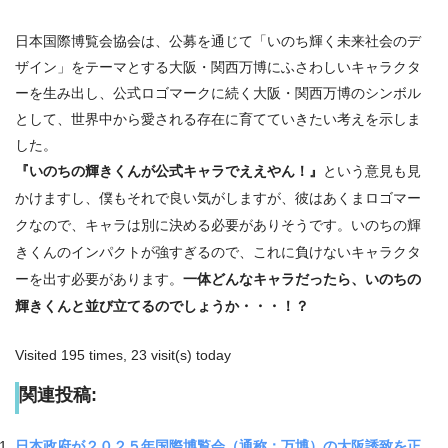
日本国際博覧会協会は、公募を通じて「いのち輝く未来社会のデ
ザイン」をテーマとする大阪・関西万博にふさわしいキャラクタ
ーを生み出し、公式ロゴマークに続く大阪・関西万博のシンボル
として、世界中から愛される存在に育てていきたい考えを示しま
した。
『いのちの輝きくんが公式キャラでええやん！』
という意見も見
かけますし、僕もそれで良い気がしますが、彼はあくまロゴマー
クなので、キャラは別に決める必要がありそうです。いのちの輝
きくんのインパクトが強すぎるので、これに負けないキャラクタ
ーを出す必要があります。
一体どんなキャラだったら、いのちの
輝きくんと並び立てるのでしょうか・・・！？
Visited 195 times, 23 visit(s) today
関連投稿:
日本政府が２０２５年国際博覧会（通称：万博）の大阪誘致を正