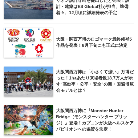
リオン設計計画を提出したと発表！設
計・建築はES Global社が担当、準備
着々、12月頃に詳細発表の予定
大阪・関西万博のロゴマーク最終候補5
作品を発表！8月下旬にも正式に決定
大阪関西万博は「小さくて強い」万博だ
った！1haあたり来場者数18.7万人が示
す“高効率・公平・安全”の新・国際博覧
会モデルとは？
大阪関西万博に『Monster Hunter
Bridge（モンスターハンター ブリッ
ジ）』登場！カプコンが大阪ヘルスケア
パビリオンへの協賛を決定！