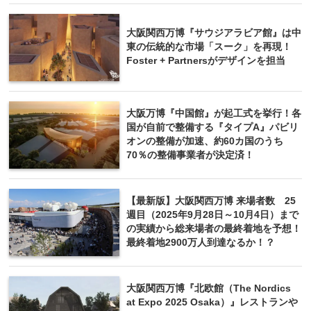
大阪関西万博『サウジアラビア館』は中
東の伝統的な市場「スーク」を再現！
Foster + Partnersがデザインを担当
大阪万博『中国館』が起工式を挙行！各
国が自前で整備する『タイプA』パビリ
オンの整備が加速、約60カ国のうち
70％の整備事業者が決定済！
【最新版】大阪関西万博 来場者数 25
週目（2025年9月28日～10月4日）まで
の実績から総来場者の最終着地を予想！
最終着地2900万人到達なるか！？
大阪関西万博『北欧館（The Nordics
at Expo 2025 Osaka）』レストランや