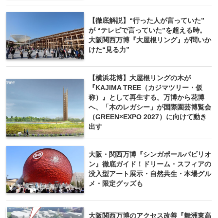
【徹底解説】“行った人が言っていた”
が “テレビで言っていた”を超える時。
大阪関西万博『大屋根リング』が問いか
けた“見る力”
【横浜花博】大屋根リングの木が
『KAJIMA TREE（カジマツリー・仮
称）』として再生する。万博から花博
へ、「木のレガシー」が国際園芸博覧会
（GREEN×EXPO 2027）に向けて動き
出す
大阪・関西万博『シンガポールパビリオ
ン』徹底ガイド！ドリーム・スフィアの
没入型アート展示・自然共生・本場グル
メ・限定グッズも
大阪関西万博のアクセス改善『舞洲東高