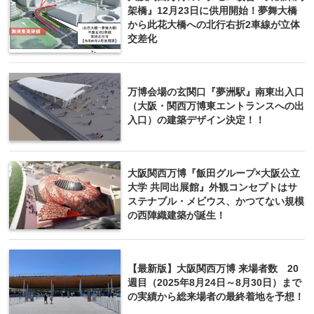
架橋』12月23日に供用開始！夢舞大橋
から此花大橋への北行右折2車線が立体
交差化
万博会場の玄関口『夢洲駅』南東出入口
（大阪・関西万博東エントランスへの出
入口）の建築デザイン決定！！
大阪関西万博『飯田グループ×大阪公立
大学 共同出展館』外観コンセプトはサ
ステナブル・メビウス、かつてない規模
の西陣織建築が誕生！
【最新版】大阪関西万博 来場者数 20
週目（2025年8月24日～8月30日）まで
の実績から総来場者の最終着地を予想！