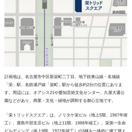
計画地は、名古屋市中区新栄町二丁目。地下鉄東山線・名城線
「栄」駅、名鉄瀬戸線「栄町」駅から徒歩約2分の位置にありま
す。周辺には、オアシス21や愛知芸術文化センター、久屋大通公
園などがあり、商業・文化・緑地が調和する都心立地です。
「栄トリッドスクエア」は、ノリタケ栄ビル（地上5階、1967年竣
工）、鹿島中部支店ビル（地上11階、1988年竣工）、栄第一生命
ビルディング（地上9階、1972年竣工）の3棟を一体的に建て替え