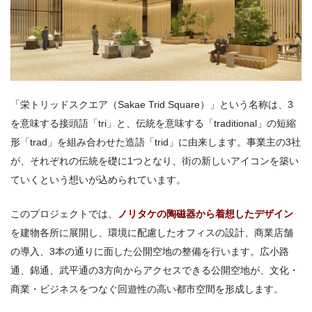
「栄トリッドスクエア（Sakae Trid Square）」という名称は、3
を意味する接頭語「tri」と、伝統を意味する「traditional」の短縮
形「trad」を組み合わせた造語「trid」に由来します。事業主の3社
が、それぞれの伝統を礎に1つとなり、街の新しいアイコンを築い
ていくという想いが込められています。
このプロジェクトでは、
ノリタケの陶磁器から着想したデザイン
を建物各所に展開し、環境に配慮したオフィスの設計、商業店舗
の導入、3本の通りに面した公開空地の整備を行います。広小路
通、錦通、武平通の3方向からアクセスできる公開空地が、文化・
商業・ビジネスをつなぐ回遊性の高い都市空間を形成します。