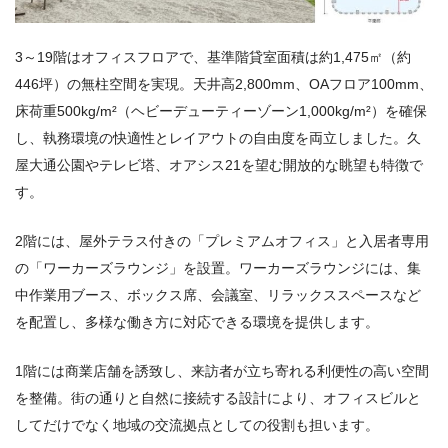
3～19階はオフィスフロアで、基準階貸室面積は約1,475㎡（約
446坪）の無柱空間を実現。天井高2,800mm、OAフロア100mm、
床荷重500kg/m²（ヘビーデューティーゾーン1,000kg/m²）を確保
し、執務環境の快適性とレイアウトの自由度を両立しました。久
屋大通公園やテレビ塔、オアシス21を望む開放的な眺望も特徴で
す。
2階には、屋外テラス付きの「プレミアムオフィス」と入居者専用
の「ワーカーズラウンジ」を設置。ワーカーズラウンジには、集
中作業用ブース、ボックス席、会議室、リラックススペースなど
を配置し、多様な働き方に対応できる環境を提供します。
1階には商業店舗を誘致し、来訪者が立ち寄れる利便性の高い空間
を整備。街の通りと自然に接続する設計により、オフィスビルと
してだけでなく地域の交流拠点としての役割も担います。