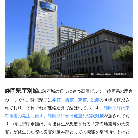
静岡県庁別館
は駿府城の辺りに建つ高層ビルで、静岡県の庁舎
の１つです。静岡県庁は
本館、西館、東館、別館
の４棟で構成さ
れており、それぞれが連絡通路で結ばれています。
静岡県庁は東
海地震の発生に備え、静岡県庁舎は
厳重な防災対策
が施されてお
り、特に県庁別館は、今後発生が想定される「東海地震等の大災
害」が発生した際の災害対策本部としての機能を常時持つものと