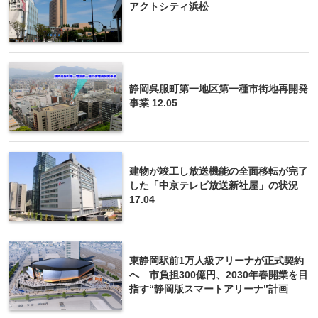
アクトシティ浜松
静岡呉服町第一地区第一種市街地再開発
事業 12.05
建物が竣工し放送機能の全面移転が完了
した「中京テレビ放送新社屋」の状況
17.04
東静岡駅前1万人級アリーナが正式契約
へ 市負担300億円、2030年春開業を目
指す“静岡版スマートアリーナ”計画