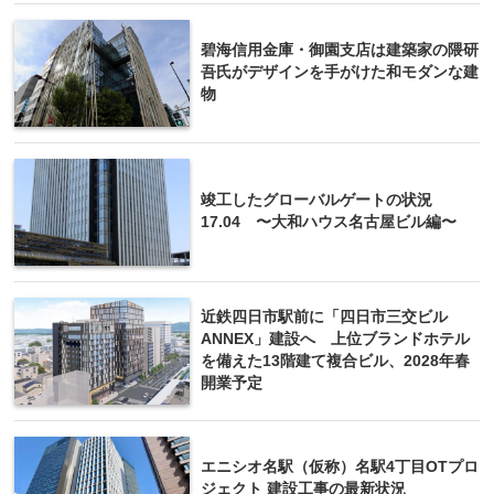
碧海信用金庫・御園支店は建築家の隈研
吾氏がデザインを手がけた和モダンな建
物
竣工したグローバルゲートの状況
17.04 〜大和ハウス名古屋ビル編〜
近鉄四日市駅前に「四日市三交ビル
ANNEX」建設へ 上位ブランドホテル
を備えた13階建て複合ビル、2028年春
開業予定
エニシオ名駅（仮称）名駅4丁目OTプロ
ジェクト 建設工事の最新状況