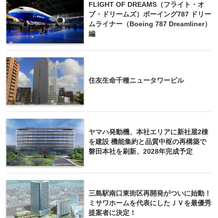
FLIGHT OF DREAMS（フライト・オ
ブ・ドリームズ）ボーイング787 ドリー
ムライナー（Boeing 787 Dreamliner）
編
住友生命千種ニュータワービル
ヤマハ発動機、本社エリアに新社屋2棟
を建設 機能集約と品質中枢の再構築で
磐田本社を刷新、2028年完成予定
三島駅南口東街区再開発がついに始動！
ミサワホームを代表にしたＪＶを最優秀
提案者に決定！