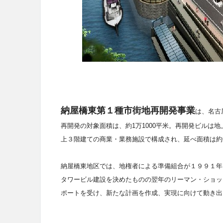
納屋橋東第１種市街地再開発事業
は、名古
再開発の対象面積は、約1万1000平米。再開発ビルは
地
上３階建ての商業・業務施設で構成され、延べ面積は約6
納屋橋東地区では、地権者による準備組合が１９９１年
タワービル建設を決めたものの翌年のリーマン・ショッ
ポートを受け、新たな計画を作成、実現に向けて動き出