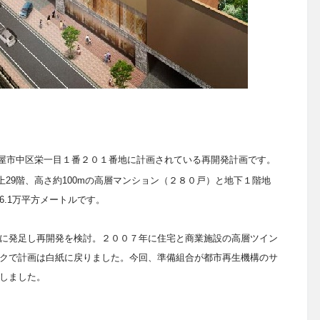
屋市中区栄一目１番２０１番地に計画されている再開発計画です。
上
29
階
、高さ約100mの高層マンション（２８０戸）と地下１階地
.1万平方メートルです。
に発足し再開発を検討。２００７年に住宅と商業施設の高層ツイン
クで計画は白紙に戻りました。今回、準備組合が都市再生機構のサ
しました。