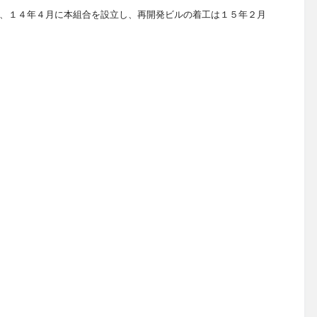
、１４年４月に本組合を設立し、再開発ビルの着工は１５年２月