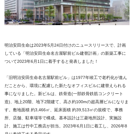
明治安田生命は2023年5月24日付けのニュースリリースで、計画
している「明治安田生命名古屋駅前ビル建替計画」の新築工事に
ついて2023年6月1日に着手すると発表しました！
「旧明治安田生命名古屋駅前ビル」は1977年竣工で老朽化が進ん
だことから、環境に配慮した新たなオフィスビルに建替えられる
事になりました。新ビルは、鉄骨造(一部鉄骨鉄筋コンクリート
造)、地上20階、地下2階建て、高さ約100mの超高層ビルになりま
す。敷地面積 約3,466㎡、延床面積 約39,513㎡の規模で、事務
所、店舗、駐車場等で構成。基本設計は三菱地所設計、実施設
計、施工は竹中工務店が担当。2023年6月1日に着工し、2026年8