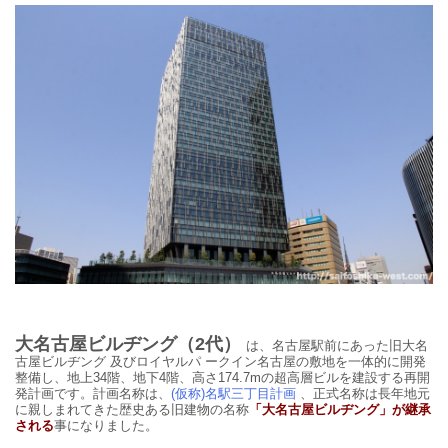
大名古屋ビルヂング（2代）
は、名古屋駅前にあった旧大名
古屋ビルヂング 及びロイヤルパ ークイン名古屋の敷地を一体的に開発
整備し、地上34階、地下4階、高さ
174.7
mの超高層ビルを建設する再開
発計画です。計画名称は、
(仮称)名駅三丁目計画
、正式名称は長年地元
に親しまれてきた歴史ある旧建物の名称
「大名古屋ビルヂング」が継承
される
事になりました。