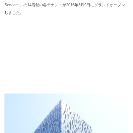
Services
」の
14
店舗の各テナントが
2016
年
3
月
9
日にグランドオープン
しました。