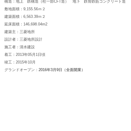
構造：地上 鉄構造（柱一部CFT造） 地下 鉄骨鉄筋コンクリート造
敷地面積：9,155.56ｍ２
建築面積：6,563.39ｍ２
延床面積：146,698.04m2
建築主：三菱地所
設計者：三菱地所設計
施工者：清水建設
着工：2013年05月1日頃
竣工：2015年10月
グランドオープン：
2016
年
3
月
9
日（全面開業）