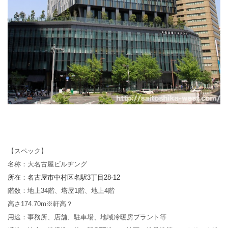
【スペック】
名称：大名古屋ビルヂング
所在：名古屋市中村区名駅
3
丁目
28-12
階数：地上34階、塔屋1階、地上4階
高さ174.70m※軒高？
用途：事務所、店舗、駐車場、地域冷暖房プラント等