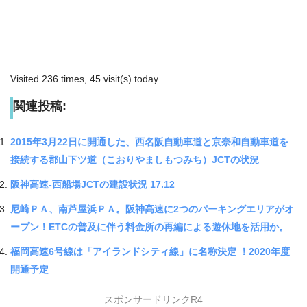
Visited 236 times, 45 visit(s) today
関連投稿:
2015年3月22日に開通した、西名阪自動車道と京奈和自動車道を
接続する郡山下ツ道（こおりやましもつみち）JCTの状況
阪神高速-西船場JCTの建設状況 17.12
尼崎ＰＡ、南芦屋浜ＰＡ。阪神高速に2つのパーキングエリアがオ
ープン！ETCの普及に伴う料金所の再編による遊休地を活用か。
福岡高速6号線は「アイランドシティ線」に名称決定 ！2020年度
開通予定
スポンサードリンクR4