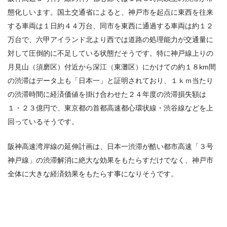
態化しいます。国土交通省によると、神戸市を起点に東西を往来
する車両は１日約４４万台、同市を東西に通過する車両は約１２
万台で、六甲アイランド北より西では道路の処理能力が交通量に
対して圧倒的に不足している状態だそうです。特に神戸線上りの
月見山（須磨区）付近から深江（東灘区）にかけての約１８
km
間
の渋滞はデータ上も「日本一」と証明されており、１ｋｍ当たり
の渋滞時間に経済価値を掛け合わせた２４年度の渋滞損失額は
１・２３億円で、東京都の首都高速都心環状線・渋谷線などを上
回っているそうです。
阪神高速湾岸線の延伸計画は、日本一渋滞が酷い都市高速「３号
神戸線」の渋滞解消に絶大な効果をもたらすだけでなく、神戸市
全体に大きな経済効果をもたらす事になりそうです。