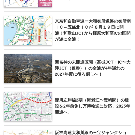
京奈和自動車道ー大和御所道路の御所南
ＩＣ～五條北ＩＣが ８月１９日に開
通！和歌山JCTから橿原大和高ICの区間
が遂に全通！
新名神の未開通区間（高槻JCT・IC〜大
津JCT（仮称））の全通が4年遅れの
2027年度に後ろ倒しへ！
淀川左岸線2期（海老江〜豊崎間）の建
設を2年前倒し万博輸送に対応、2025年
開通へ。
阪神高速大和川線の三宝ジャンクショ