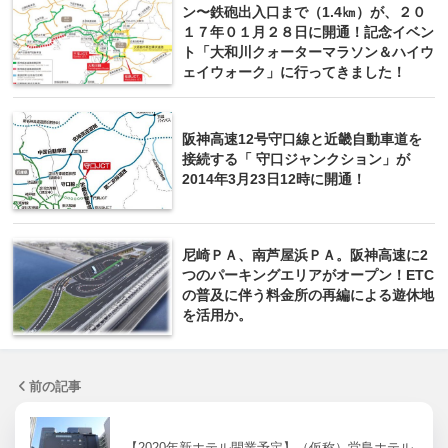
ン〜鉄砲出入口まで（1.4㎞）が、２０
１７年０１月２８日に開通！記念イベン
ト「大和川クォーターマラソン＆ハイウ
ェイウォーク」に行ってきました！
阪神高速12号守口線と近畿自動車道を
接続する「 守口ジャンクション」が
2014年3月23日12時に開通！
尼崎ＰＡ、南芦屋浜ＰＡ。阪神高速に2
つのパーキングエリアがオープン！ETC
の普及に伴う料金所の再編による遊休地
を活用か。
前の記事
【2020年新ホテル開業予定】（仮称）堂島ホテル