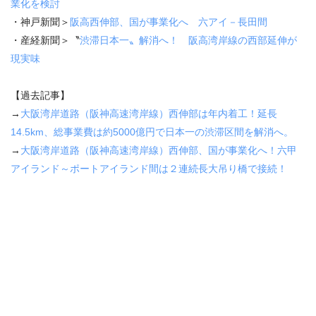
業化を検討
・神戸新聞＞
阪高西伸部、国が事業化へ 六アイ－長田間
・産経新聞＞〝
渋滞日本一〟解消へ！ 阪高湾岸線の西部延伸が
現実味
【過去記事】
→
大阪湾岸道路（阪神高速湾岸線）西伸部は年内着工！延長
14.5km
、総事業費は約
5000
億円で日本一の渋滞区間を解消へ。
→
大阪湾岸道路（阪神高速湾岸線）西伸部、国が事業化へ！六甲
アイランド～ポートアイランド間は２連続長大吊り橋で接続！