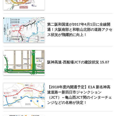
第二阪和国道が2017年4月1日に全線開
通！大阪南部と和歌山北部の道路アクセ
ス状況が飛躍的に向上！
阪神高速-西船場JCTの建設状況 15.07
【2018年度内開通予定】E1A 新名神高
速道路ー新四日市ジャンクション
（JCT）～亀山西JCT間のインターチェ
ンジなどの名称が決定！