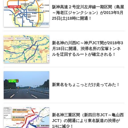
阪神高速２号淀川左岸線一期区間（島屋
～海老江ジャンクション）が2013年5月
25日(土)18時に開通！
新名神の川西IC～神戸JCT間が2018年3
月18日に開通、渋滞名所の宝塚トンネ
ルを迂回するルートが確立される！
新東名をちょこっとだけ走ってみた！
新名神三重区間（新四日市JCT～亀山西
JCT）の開通により東名阪道の渋滞が
1/4に減少！