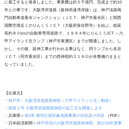
に着工すると発表しました。事業費は約５千億円、完成まで約
10
年との事です。大阪湾岸道路（阪神高速湾岸線）は、神戸淡路鳴
門自動車道垂水ジャンクション（ＪＣＴ、神戸市垂水区）と関西
国際空港近くのりんくうＪＣＴ（大阪府泉佐野市）を結ぶ、総延
長約８０
km
の自動車専用道路で、１９９４年にりんくう
JCT
～六
甲アイランド北ランプ（神戸市東灘区）までが開通しました。し
かし、その後、延伸工事が行われる事はなく、同ランプから名谷
ＪＣＴ（同市垂水区）までの西伸部約２１キロが未整備のままと
なっていました。
【出展元】
・
神戸市：大阪湾岸道路西伸部（六甲アイランド北～駒栄）
・
国道２号
大阪湾岸道路西伸部の起工式を開催します
・兵庫県＞
第4章 都市計画対象道路事業の目的及び内容
（PDF）
・日本経済新聞＞
神戸市内の大阪湾岸道路西伸部、国が16年度事