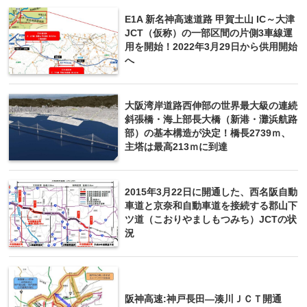
E1A 新名神高速道路 甲賀土山 IC～大津
JCT（仮称）の一部区間の片側3車線運
用を開始！2022年3月29日から供用開始
へ
大阪湾岸道路西伸部の世界最大級の連続
斜張橋・海上部長大橋（新港・灘浜航路
部）の基本構造が決定！橋長2739ｍ、
主塔は最高213ｍに到達
2015年3月22日に開通した、西名阪自動
車道と京奈和自動車道を接続する郡山下
ツ道（こおりやましもつみち）JCTの状
況
阪神高速:神戸長田―湊川ＪＣＴ開通