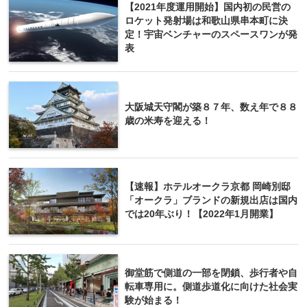
【2021年度運用開始】国内初の民営の
ロケット発射場は和歌山県串本町に決
定！宇宙ベンチャーのスペースワンが発
表
大阪城天守閣が築８７年、数え年で８８
歳の米寿を迎える！
【速報】ホテルオークラ京都 岡崎別邸
「オークラ」ブランドの新規出店は国内
では20年ぶり！【2022年1月開業】
御堂筋で側道の一部を閉鎖、歩行者や自
転車専用に。側道歩道化に向けた社会実
験が始まる！