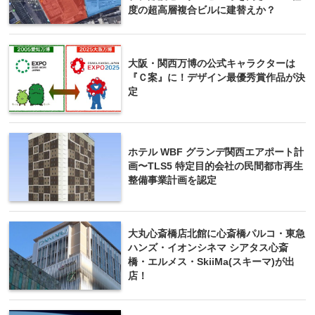
度の超高層複合ビルに建替えか？
大阪・関西万博の公式キャラクターは
『Ｃ案』に！デザイン最優秀賞作品が決
定
ホテル WBF グランデ関西エアポート計
画〜TLS5 特定目的会社の民間都市再生
整備事業計画を認定
大丸心斎橋店北館に心斎橋パルコ・東急
ハンズ・イオンシネマ シアタス心斎
橋・エルメス・SkiiMa(スキーマ)が出
店！