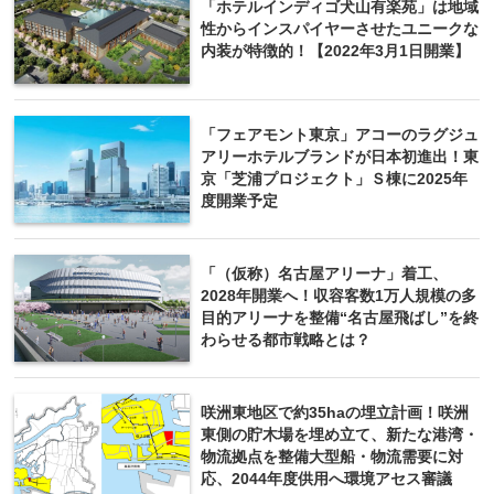
「ホテルインディゴ犬山有楽苑」は地域
性からインスパイヤーさせたユニークな
内装が特徴的！【2022年3月1日開業】
「フェアモント東京」アコーのラグジュ
アリーホテルブランドが日本初進出！東
京「芝浦プロジェクト」Ｓ棟に2025年
度開業予定
「（仮称）名古屋アリーナ」着工、
2028年開業へ！収容客数1万人規模の多
目的アリーナを整備“名古屋飛ばし”を終
わらせる都市戦略とは？
咲洲東地区で約35haの埋立計画！咲洲
東側の貯木場を埋め立て、新たな港湾・
物流拠点を整備大型船・物流需要に対
応、2044年度供用へ環境アセス審議