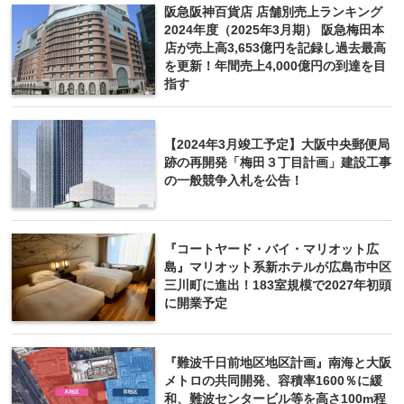
阪急阪神百貨店 店舗別売上ランキング
2024年度（2025年3月期） 阪急梅田本
店が売上高3,653億円を記録し過去最高
を更新！年間売上4,000億円の到達を目
指す
【2024年3月竣工予定】大阪中央郵便局
跡の再開発「梅田３丁目計画」建設工事
の一般競争入札を公告！
『コートヤード・バイ・マリオット広
島』マリオット系新ホテルが広島市中区
三川町に進出！183室規模で2027年初頭
に開業予定
『難波千日前地区地区計画』南海と大阪
メトロの共同開発、容積率1600％に緩
和、難波センタービル等を高さ100m程