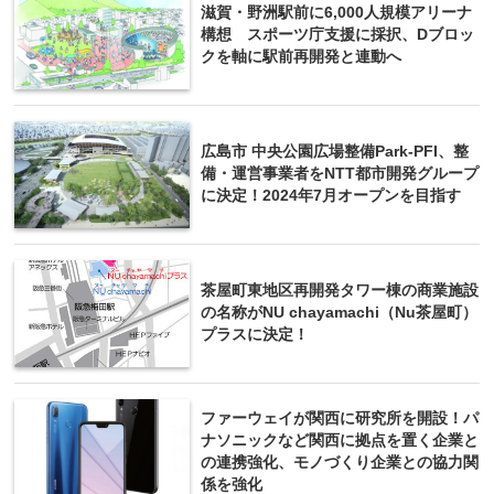
滋賀・野洲駅前に6,000人規模アリーナ
構想 スポーツ庁支援に採択、Dブロッ
クを軸に駅前再開発と連動へ
広島市 中央公園広場整備Park-PFI、整
備・運営事業者をNTT都市開発グループ
に決定！2024年7月オープンを目指す
茶屋町東地区再開発タワー棟の商業施設
の名称がNU chayamachi（Nu茶屋町）
プラスに決定！
ファーウェイが関西に研究所を開設！パ
ナソニックなど関西に拠点を置く企業と
の連携強化、モノづくり企業との協力関
係を強化