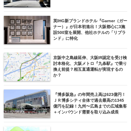
英IHG新ブランドホテル『Garner（ガー
ナー）』が日本初進出！大阪都心に3施
設500室を展開、他社ホテルの「リブラ
ンド」に特化
京阪中之島線延伸、大阪IR認定を受け検
討本格化、大阪メトロ『九条駅』で乗り
換え前提？相互直通運転が実現するの
か？
『博多阪急』の年間売上高は623億円！
ＪＲ博多シティ全体で過去最高の1345
億円を記録！九州〜広島までの広域集客
＋インバウンド需要を取り込み成長