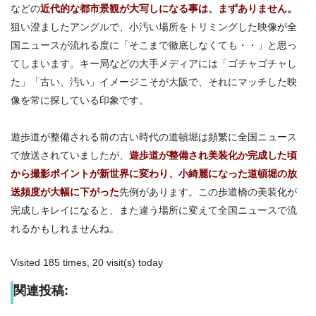
などの
近代的な都市景観が大写しになる事は、まずありません。
狙い澄ましたアングルで、小汚い場所をトリミングした映像が全
国ニュースが流れる度に「そこまで徹底しなくても・・」と思っ
てしまいます。キー局などの大手メディアには「ゴチャゴチャし
た」「古い、汚い」イメージこそが大阪で、それにマッチした映
像を常に探している印象です。
遊歩道が整備される前の古い時代の道頓堀は頻繁に全国ニュース
で放送されていましたが、
遊歩道が整備され美装化か完成した頃
から撮影ポイントが新世界に変わり、小綺麗になった道頓堀の放
送頻度が大幅に下がった
先例があります。この歩道橋の美装化が
完成しキレイになると、また違う場所に変えて全国ニュースで流
れるかもしれませんね。
Visited 185 times, 20 visit(s) today
関連投稿: