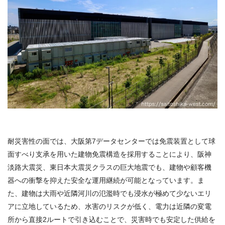
耐災害性の面では、大阪第7データセンターでは免震装置として球
面すべり支承を用いた建物免震構造を採用することにより、阪神
淡路大震災、東日本大震災クラスの巨大地震でも、建物や顧客機
器への衝撃を抑えた安全な運用継続が可能となっています。ま
た、建物は大雨や近隣河川の氾濫時でも浸水が極めて少ないエリ
アに立地しているため、水害のリスクが低く、電力は近隣の変電
所から直接2ルートで引き込むことで、災害時でも安定した供給を