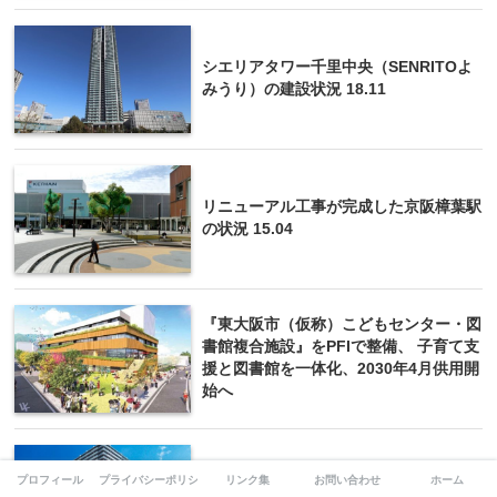
シエリアタワー千里中央（SENRITOよ
みうり）の建設状況 18.11
リニューアル工事が完成した京阪樟葉駅
の状況 15.04
『東大阪市（仮称）こどもセンター・図
書館複合施設』をPFIで整備、 子育て支
援と図書館を一体化、2030年4月供用開
始へ
堺東駅前のジョルノビルの建て替え計
プロフィール
プライバシーポリシー
リンク集
お問い合わせ
ホーム