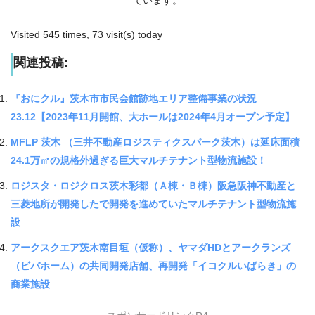
Visited 545 times, 73 visit(s) today
関連投稿:
『おにクル』茨木市市民会館跡地エリア整備事業の状況
23.12【2023年11月開館、大ホールは2024年4月オープン予定】
MFLP 茨木 （三井不動産ロジスティクスパーク茨木）は延床面積
24.1万㎡の規格外過ぎる巨大マルチテナント型物流施設！
ロジスタ・ロジクロス茨木彩都（Ａ棟・Ｂ棟）阪急阪神不動産と
三菱地所が開発したで開発を進めていたマルチテナント型物流施
設
アークスクエア茨木南目垣（仮称）、ヤマダHDとアークランズ
（ビバホーム）の共同開発店舗、再開発「イコクルいばらき」の
商業施設