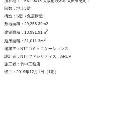
所在地：〒567-0013 大阪府茨木市太田東芝町１
階数：地上3階
構造：
S
造（免震構造）
敷地面積：29,258.39m2
2
建築面積：13,991.91m
2
延床面積：31,011.3m
建築主：NTTコミュニケーションズ
設計者：NTTファシリティズ、ARUP
施工者：竹中工務店
竣工：2019年12月1日（1期）