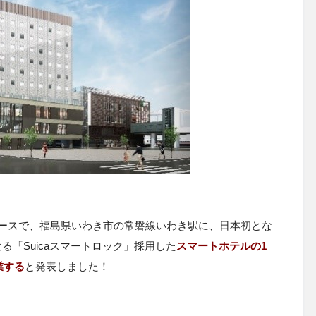
リリースで、福島県いわき市の常磐線いわき駅に、日本初とな
なる「Suicaスマートロック」採用した
スマートホテルの1
業する
と発表しました！