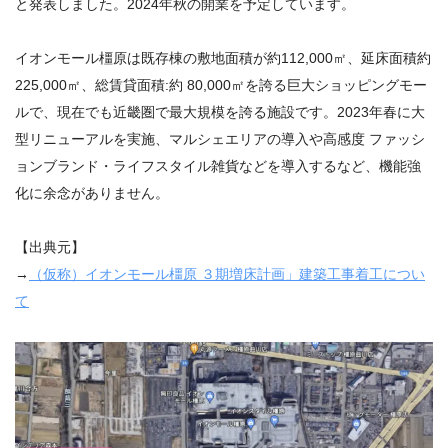
と発表しました。2024年秋の開業を予定しています。
イオンモール橿原は既存棟の敷地面積が約112,000㎡、延床面積約
225,000㎡、総賃貸面積:約 80,000㎡を誇る巨大ショッピングモー
ルで、現在でも近畿圏で最大規模を誇る施設です。2023年春に大
型リニューアルを実施、マルシェエリアの導入や高感度 ファッシ
ョンブランド・ライフスタイル雑貨などを導入するなど、機能強
化に余念がありません。
【出典元】
→
（仮称）イオンモール橿原 ３期増床計画」建築工事着工につい
て