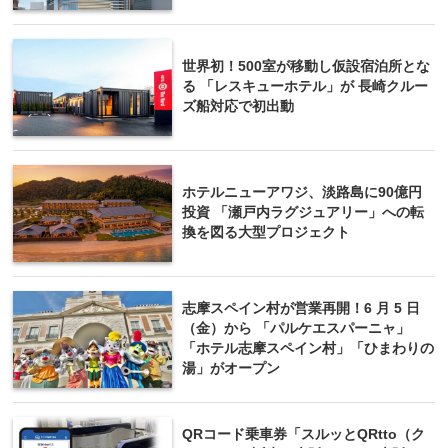
世界初！500室が移動し仮設宿泊所とな
る 「レスキューホテル」が 長崎クルー
ズ船対応で初出動
ホテルニューアワジ、淡路島に90億円
投資 「瀬戸内ラグジュアリー」への転
換を図る大型プロジェクト
志摩スペイン村が営業再開！6 月 5 日
（金）から 「パルケエスパーニャ」
「ホテル志摩スペイン村」「ひまわりの
湯」がオープン
QRコード乗車券「スルッとQRtto（ク