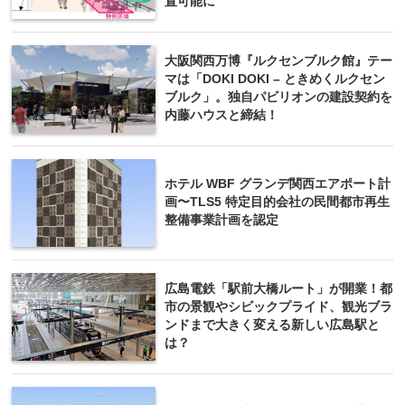
置可能に
大阪関西万博『ルクセンブルク館』テー
マは「DOKI DOKI – ときめくルクセン
ブルク」。独自パビリオンの建設契約を
内藤ハウスと締結！
ホテル WBF グランデ関西エアポート計
画〜TLS5 特定目的会社の民間都市再生
整備事業計画を認定
広島電鉄「駅前大橋ルート」が開業！都
市の景観やシビックプライド、観光ブラ
ンドまで大きく変える新しい広島駅と
は？