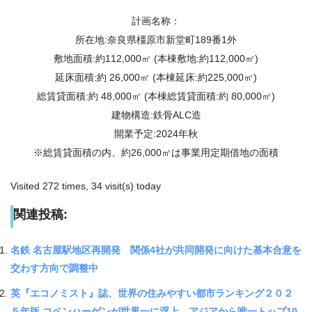
計画名称：
所在地:奈良県橿原市新堂町189番1外
敷地面積:約112,000㎡ (本棟敷地:約112,000㎡)
延床面積:約 26,000㎡ (本棟延床:約225,000㎡)
総賃貸面積:約 48,000㎡ (本棟総賃貸面積:約 80,000㎡)
建物構造:鉄骨ALC造
開業予定:2024年秋
※総賃貸面積の内、約26,000㎡は事業用定期借地の面積
Visited 272 times, 34 visit(s) today
関連投稿:
名鉄 名古屋駅地区再開発 関係4社が共同開発に向けた基本合意を
交わす方向で調整中
英『エコノミスト』誌、世界の住みやすい都市ランキング２０２
５年版 コペンハーゲンが世界一に浮上、アジアから唯一トップ10