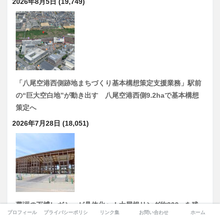
2026年8月5日
(19,749)
「八尾空港西側跡地まちづくり基本構想策定支援業務」駅前
の“巨大空白地”が動き出す 八尾空港西側9.2haで基本構想
策定へ
2026年7月28日
(18,051)
夢洲の万博レガシーが具体化へ！大屋根リング約200mを残
プロフィール
プライバシーポリシー
リンク集
お問い合わせ
ホーム
置、記念公園・記念館の基本計画策定を開始