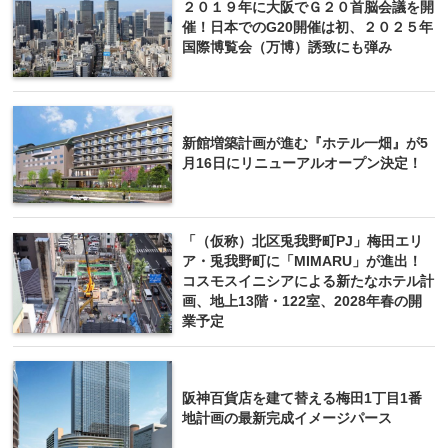
２０１９年に大阪でＧ２０首脳会議を開
催！日本でのG20開催は初、２０２５年
国際博覧会（万博）誘致にも弾み
新館増築計画が進む『ホテル一畑』が5
月16日にリニューアルオープン決定！
「（仮称）北区兎我野町PJ」梅田エリ
ア・兎我野町に「MIMARU」が進出！
コスモスイニシアによる新たなホテル計
画、地上13階・122室、2028年春の開
業予定
阪神百貨店を建て替える梅田1丁目1番
地計画の最新完成イメージパース