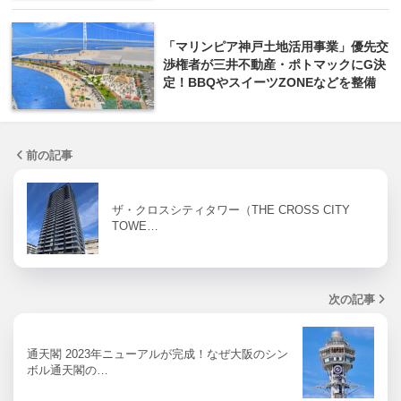
「マリンピア神戸土地活用事業」優先交
渉権者が三井不動産・ポトマックにG決
定！BBQやスイーツZONEなどを整備
前の記事
ザ・クロスシティタワー（THE CROSS CITY
TOWE…
次の記事
通天閣 2023年ニューアルが完成！なぜ大阪のシン
ボル通天閣の…