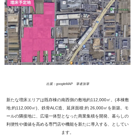
出展：googleMAP 筆者加筆
新たな増床エリアは既存棟の南西側の敷地約112,000㎡。(本棟敷
地:約112,000㎡)、鉄骨ALC造、延床面積:約 26,000㎡を新築。モ
ールの隣接地に、広場一体型となった商業集積を開発、暮らしの
利便性や価値を高める専門店や機能を新たに導入する、としてい
ます。