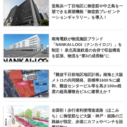
堂島浜一丁目地区に御堂筋や中之島を一
望できる展望機能「御堂筋プレゼ ンテ
ーションギャラリー」を導入！
南海電鉄が物流施設ブランド
「NANKAI-LOGI（ナンカイロジ）」を
制定！ 泉北高速鉄道の合併で収益構造
を拡張、物流を“第3の成長軸”に
『難波千日前地区地区計画』南海と大阪
メトロの共同開発、容積率1600％に緩
和、難波センタービル等を高さ100m程
度の超高層複合ビルに建替えか？
全国初！歩行者利便増進道路（ほこみ
ち）に御堂筋など大阪・神戸・姫路の三
路線が指定、歩道にカフェやベンチを設