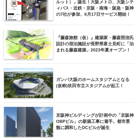
ルット）」誕生！大阪メトロ、大阪シテ
ィバス・近鉄・京阪・南海・阪急・阪神
の7社が参加、6月17日サービス開始！
『藤森旅館（仮）』建築家・藤森照信氏
設計の宿泊施設が長野県富士見町に「泊
まれる藤森建築」2023年夏オープン！
ガンバ大阪のホームスタジアムとなる
(仮称)吹田市立スタジアムが起工！
京阪神ビルディングが計画中の「京阪神
OBPビル」の新築工事に着手。都市景
観に調和したDCビルが誕生