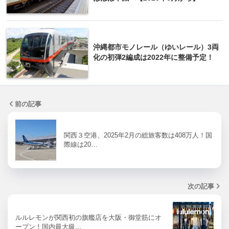
沖縄都市モノレール（ゆいレール）3両
化の初弾2編成は2022年に整備予定！
前の記事
関西３空港、2025年2月の総旅客数は408万人！国
際線は20…
次の記事
ルルレモンが関西初の旗艦店を大阪・御堂筋にオ
ープン！国内最大級…