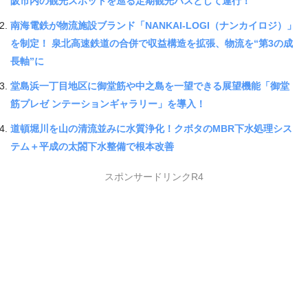
阪市内の観光スポットを巡る定期観光バスとして運行！
南海電鉄が物流施設ブランド「NANKAI-LOGI（ナンカイロジ）」
を制定！ 泉北高速鉄道の合併で収益構造を拡張、物流を“第3の成
長軸”に
堂島浜一丁目地区に御堂筋や中之島を一望できる展望機能「御堂
筋プレゼ ンテーションギャラリー」を導入！
道頓堀川を山の清流並みに水質浄化！クボタのMBR下水処理シス
テム＋平成の太閤下水整備で根本改善
スポンサードリンクR4