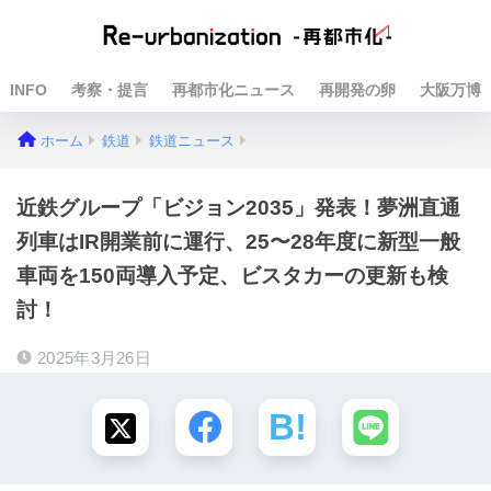
INFO
考察・提言
再都市化ニュース
再開発の卵
大阪万博
ホーム
鉄道
鉄道ニュース
近鉄グループ「ビジョン2035」発表！夢洲直通
列車はIR開業前に運行、25〜28年度に新型一般
車両を150両導入予定、ビスタカーの更新も検
討！
2025年3月26日