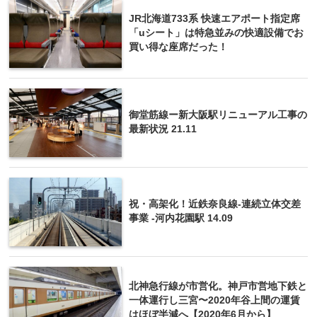
JR北海道733系 快速エアポート指定席
「uシート」は特急並みの快適設備でお
買い得な座席だった！
御堂筋線ー新大阪駅リニューアル工事の
最新状況 21.11
祝・高架化！近鉄奈良線-連続立体交差
事業 -河内花園駅 14.09
北神急行線が市営化。神戸市営地下鉄と
一体運行し三宮〜2020年谷上間の運賃
はほぼ半減へ【2020年6月から】