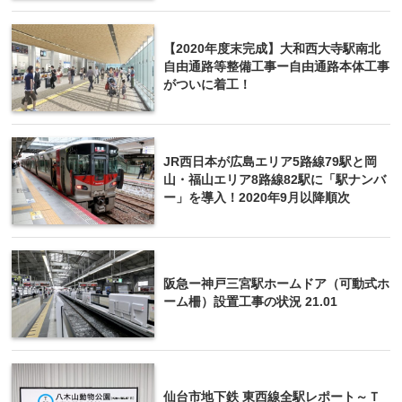
【2020年度末完成】大和西大寺駅南北
自由通路等整備工事ー自由通路本体工事
がついに着工！
JR西日本が広島エリア5路線79駅と岡
山・福山エリア8路線82駅に「駅ナンバ
ー」を導入！2020年9月以降順次
阪急ー神戸三宮駅ホームドア（可動式ホ
ーム柵）設置工事の状況 21.01
仙台市地下鉄 東西線全駅レポート～Ｔ