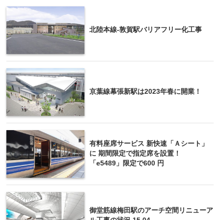
北陸本線-敦賀駅バリアフリー化工事
京葉線幕張新駅は2023年春に開業！
有料座席サービス 新快速「Ａシート」
に 期間限定で指定席を設置！
「e5489」限定で600 円
御堂筋線梅田駅のアーチ空間リニューア