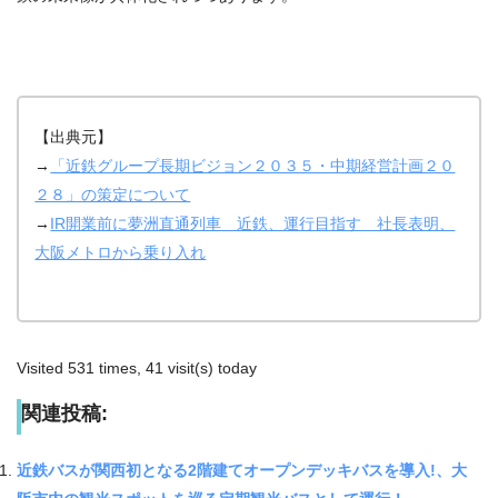
【出典元】
→
「近鉄グループ長期ビジョン２０３５・中期経営計画２０
２８」の策定について
→
IR開業前に夢洲直通列車 近鉄、運行目指す 社長表明、
大阪メトロから乗り入れ
Visited 531 times, 41 visit(s) today
関連投稿:
近鉄バスが関西初となる2階建てオープンデッキバスを導入!、大