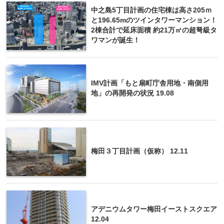
中之島5丁目計画の住宅棟は高さ205ｍ
と196.65mのツインタワーマンション！
2棟合計で延床面積 約21万㎡の超弩級タ
ワマンが誕生！
IMV計画「もと扇町庁舎用地・南側用
地」の再開発の状況 19.08
梅田３丁目計画（仮称） 12.11
アデニウムタワー梅田イーストスクエア
12.04