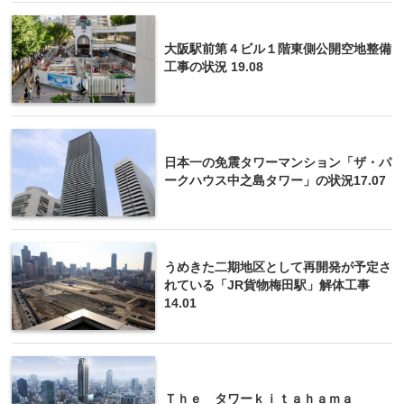
大阪駅前第４ビル１階東側公開空地整備
工事の状況 19.08
日本一の免震タワーマンション「ザ・パ
ークハウス中之島タワー」の状況17.07
うめきた二期地区として再開発が予定さ
れている「JR貨物梅田駅」解体工事
14.01
Ｔｈｅ タワーｋｉｔａｈａｍａ