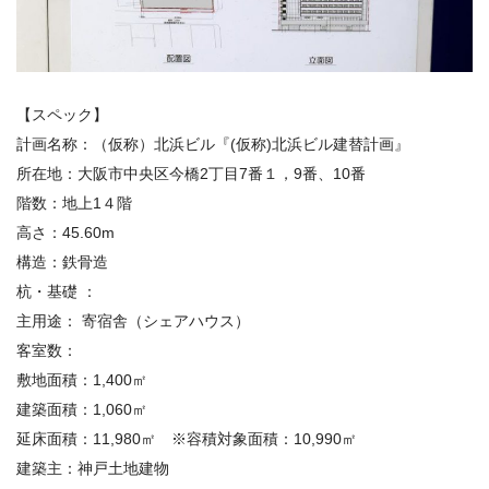
【スペック】
計画名称：（仮称）北浜ビル『(仮称)北浜ビル建替計画』
所在地
：
大阪市中央区今橋2丁目7番１，9番、10番
階数：
地上1４階
高さ：
45.60m
構造
：
鉄骨造
杭・基礎 ：
主用途：
寄宿舎（シェアハウス）
客室数：
敷地面積：
1,400㎡
建築面積：
1,060㎡
延床面積：
11,980㎡ ※容積対象面積：10,990㎡
建築主：神戸土地建物