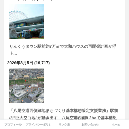
りんくうタウン駅前約7万㎡で大和ハウスの再開発計画が浮
上…
2026年8月5日
(19,717)
「八尾空港西側跡地まちづくり基本構想策定支援業務」駅前
の“巨大空白地”が動き出す 八尾空港西側9.2haで基本構想
策定へ
プロフィール
プライバシーポリシー
リンク集
お問い合わせ
ホーム