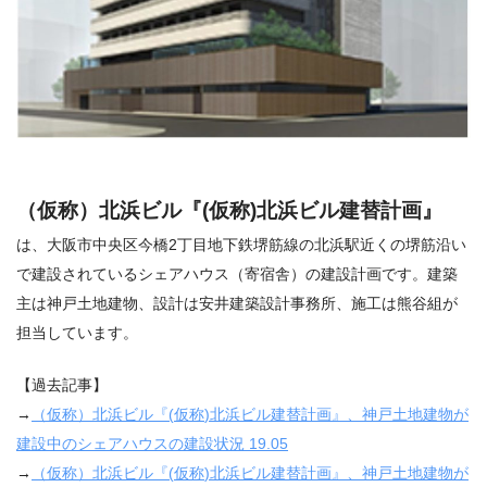
（仮称）北浜ビル『
(
仮称
)
北浜ビル建替計画』
は、大阪市中央区今橋
2
丁目地下鉄堺筋線の北浜駅近くの堺筋沿い
で建設されているシェアハウス（寄宿舎）の建設計画です。建築
主は神戸土地建物、設計は安井建築設計事務所、施工は熊谷組が
担当しています。
【過去記事】
→
（仮称）北浜ビル『
(
仮称
)
北浜ビル建替計画』、神戸土地建物が
建設中のシェアハウスの建設状況
19.05
→
（仮称）北浜ビル『
(
仮称
)
北浜ビル建替計画』、神戸土地建物が