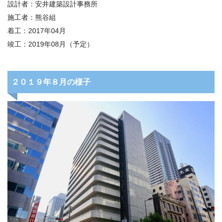
設計者：
安井建築設計事務所
施工者：
熊谷組
着工：
2017
年
04
月
竣工：
2019
年
08
月（予定）
２０１９年８月の様子