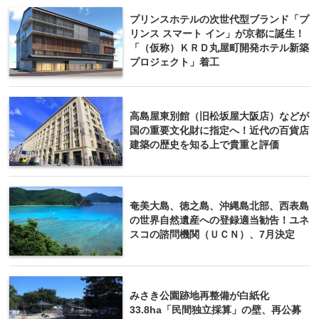
プリンスホテルの次世代型ブランド「プ
リンス スマート イン」が京都に誕生！
「（仮称）ＫＲＤ丸屋町開発ホテル新築
プロジェクト」着工
高島屋東別館（旧松坂屋大阪店）などが
国の重要文化財に指定へ！近代の百貨店
建築の歴史を知る上で貴重と評価
奄美大島、徳之島、沖縄島北部、西表島
の世界自然遺産への登録適当勧告！ユネ
スコの諮問機関（ＵＣＮ）、7月決定
みさき公園跡地再整備が白紙化
33.8ha「民間独立採算」の壁、再公募