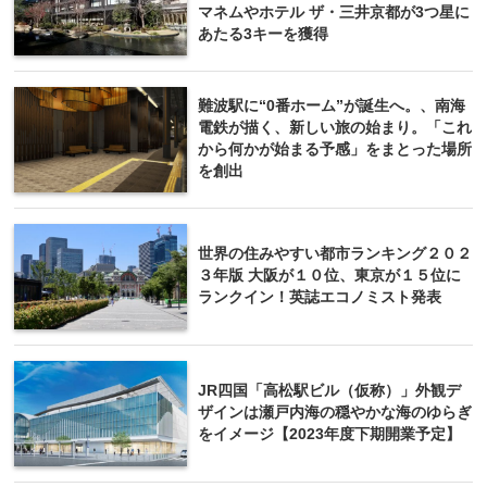
マネムやホテル ザ・三井京都が3つ星に
あたる3キーを獲得
難波駅に“0番ホーム”が誕生へ。、南海
電鉄が描く、新しい旅の始まり。「これ
から何かが始まる予感」をまとった場所
を創出
世界の住みやすい都市ランキング２０２
３年版 大阪が１０位、東京が１５位に
ランクイン！英誌エコノミスト発表
JR四国「高松駅ビル（仮称）」外観デ
ザインは瀬戸内海の穏やかな海のゆらぎ
をイメージ【2023年度下期開業予定】