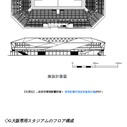
【引用元】→
吹田市環境影響評価＞
環境影響評価提案書要約書
(PDF）
◇G大阪専用スタジアムのフロア構成