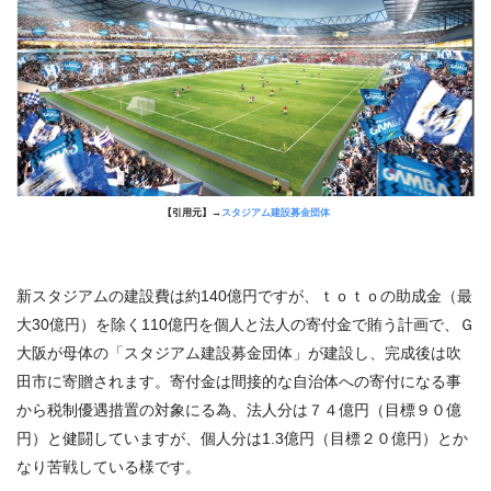
【引用元】→
スタジアム建設募金団体
新スタジアムの建設費は約140億円ですが、ｔｏｔｏの助成金（最
大30億円）を除く110億円を個人と法人の寄付金で賄う計画で、Ｇ
大阪が母体の「スタジアム建設募金団体」が建設し、完成後は吹
田市に寄贈されます。寄付金は間接的な自治体への寄付になる事
から税制優遇措置の対象にる為、法人分は７４億円（目標９０億
円）と健闘していますが、個人分は1.3億円（目標２０億円）とか
なり苦戦している様です。