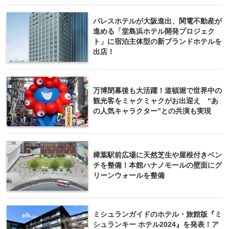
パレスホテルが大阪進出、関電不動産が
進める「堂島浜ホテル開発プロジェク
ト」に宿泊主体型の新ブランドホテルを
出店！
万博閉幕後も大活躍！道頓堀で世界中の
観光客をミャクミャクがお出迎え “あ
の人気キャラクター”との共演も実現
樟葉駅前広場に天然芝生や屋根付きベン
チを整備！本館ハナノモールの壁面にグ
リーンウォールを整備
ミシュランガイドのホテル・旅館版『ミ
シュランキー ホテル2024』を発表！ア