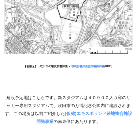
【引用元】→
吹田市の環境影響評価＞
環境影響評価提案書要約書
(PDF）
建設予定地はこちらです。新スタジアムは４００００人収容のサ
ッカー専用スタジアムで、吹田市の万博記念公園内に建設されま
す。この場所は以前ご紹介した
(仮称)エキスポランド跡地複合施設
開発事業
の南東側にあたります。