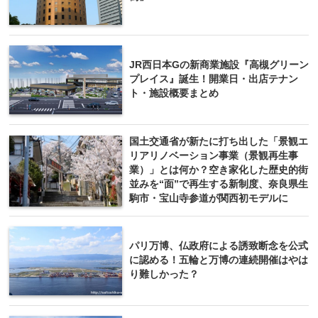
JR西日本Gの新商業施設『高槻グリーン
プレイス』誕生！開業日・出店テナン
ト・施設概要まとめ
国土交通省が新たに打ち出した「景観エ
リアリノベーション事業（景観再生事
業）」とは何か？空き家化した歴史的街
並みを“面”で再生する新制度、奈良県生
駒市・宝山寺参道が関西初モデルに
パリ万博、仏政府による誘致断念を公式
に認める！五輪と万博の連続開催はやは
り難しかった？