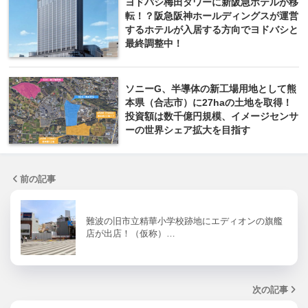
ヨドバシ梅田タワーに新阪急ホテルが移
転！？阪急阪神ホールディングスが運営
するホテルが入居する方向でヨドバシと
最終調整中！
ソニーG、半導体の新工場用地として熊
本県（合志市）に27haの土地を取得！
投資額は数千億円規模、イメージセンサ
ーの世界シェア拡大を目指す
前の記事
難波の旧市立精華小学校跡地にエディオンの旗艦
店が出店！（仮称）…
次の記事