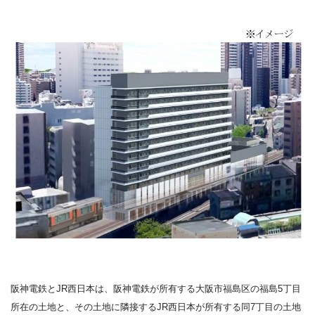
阪神電鉄と
JR
西日本は、阪神電鉄が所有する大阪市福島区の福島
5
丁目
所在の土地と、その土地に隣接する
JR
西日本が所有する同
7
丁目の土地