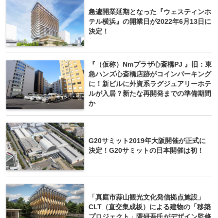
急遽開業延期となった『ウェスティンホ
テル横浜』の開業日が2022年6月13日に
決定！
『（仮称）Nmプラザ心斎橋PJ 』旧：東
急ハンズ心斎橋店跡がコインパーキング
に！新ビルに外資系ラグジュアリーホテ
ルが入居？新たな再開発までの準備期間
か
G20サミット2019年大阪開催が正式に
決定！G20サミットの日本開催は初！
「真庭市蒜山観光文化発信拠点施設」
CLT（直交集成板）による建物の「移築
プロジェクト」隈研吾氏がデザイン監修