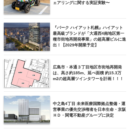
ェアリングに関する実証実験〜
『パーク ハイアット札幌』ハイアット
最高級ブランドが「大通西4南地区第一
種市街地再開発事業」の超高層ビルに進
出！【2029年開業予定】
広島市・本通３丁目地区市街地再開発
は、高さ約185m、延べ面積 約15.3万
m2の超高層ツインタワーを計画！！！
中之島4丁目 未来医療国際拠点整備・運
営事業の優先交渉権者を日本生命・京阪
ＨＤ・関電不動産グループに決定