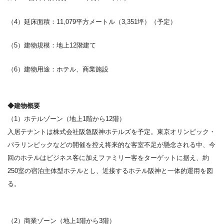
（
4
）延床面積：
11,079
平方メートル（
3,351
坪）（予定）
（
5
）建物規模：地上
12
階建て
（
6
）建物用途：ホテル、商業施設
◆建物概要
（
1
）ホテルゾーン（地上
1
階から
12
階）
入居テナントは株式会社阪急阪神ホテルズを予定。東京オリンピック・
パラリンピックなどの開催を控え将来的な客室不足が懸念される中、今
回のホテルはビジネス客に加えファミリー客をターゲットに据え、約
250
室の宿泊主体型ホテルとし、近接するホテル阪神と一体的運用を図
る。
（
2
）商業ゾーン（地上
1
階から
3
階）