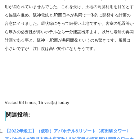
用が図られていませんでした。これを受け、土地の高度利用を目的とす
る協議を進め、阪神電鉄とJR西日本が共同で一体的に開発する計画の
合意に至りました。環状線にそって細長い土地ですが、客室の配置等か
ら厚みの必要性が薄いホテルなら十分建設出来ます。以外な場所の再開
計画である事と、阪神・JR西が共同開発というのも驚きです。規模は
小さいですが、注目度は高い案件になりそうです。
Visited 68 times, 15 visit(s) today
関連投稿:
【2022年竣工】（仮称）アパホテル&リゾート〈梅田駅タワー〉
アパホテルが西日本最大客室数1,500室超の超高層31階建タワーホ