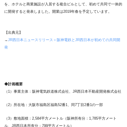
を、ホテルと商業施設が入居する複合ビルとして、初めて共同で一体的
に開発すると発表しました。開業は
2019
年春を予定しています。
【出典元】
→
JR西日本ニュースリリース＞阪神電鉄と
JR
西日本が初めての共同開
発
◆計画概要
（
1
）事業主体：阪神電気鉄道株式会社、
JR
西日本不動産開発株式会社
（
2
）所在地：大阪市福島区福島
52
番
1
、同
7
丁目
2
番
1
の一部
（
3
）敷地面積：
2,584
平方メートル（阪神所有分：
1,785
平方メート
ル、
JR
西日本所有分：
799
平方メートル）