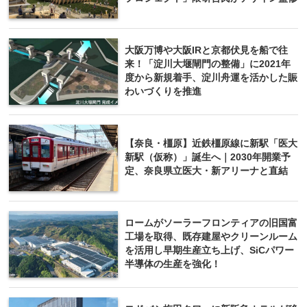
大阪万博や大阪IRと京都伏見を船で往
来！「淀川大堰閘門の整備」に2021年
度から新規着手、淀川舟運を活かした賑
わいづくりを推進
【奈良・橿原】近鉄橿原線に新駅「医大
新駅（仮称）」誕生へ｜2030年開業予
定、奈良県立医大・新アリーナと直結
ロームがソーラーフロンティアの旧国富
工場を取得、既存建屋やクリーンルーム
を活用し早期生産立ち上げ、SiCパワー
半導体の生産を強化！