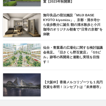
置【2023年秋開業】
無印良品の宿泊施設「MUJI BASE
KYOTO kiyomizu」、京都・清水寺か
ら徒歩数分に誕生 朝の清水散歩と小川
珈琲のオリジナル朝食で“日常の京都”を
体験
仙台・青葉通の広場化に関する検討協議
会発足。「旧さくら野百貨店」「GSビ
ル」跡等の再開発と連動し実現を目指
す！
【大阪IR】香港メルコリゾーツも１兆円
投資を表明！コンセプトは「未来都市」