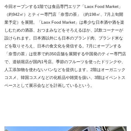
今回オープンする1階では食品専門エリア「Laox Food Market」
（約942㎡）とティー専門店「奈雪の茶」（約198㎡、7月上旬開
業予定）を展開。「Laox Food Market」は希少な日本酒や酒を楽
しむための酒器、おつまみなどをそろえるほか、試飲コーナーが
設けられます。日本酒以外にも日本のブランド肉、ブランド米な
どを取りそろえ、日本の食文化を発信する。7月にオープンする
「奈雪の茶」は世界で約350店舗を展開する中国発のティー専門店
で、道頓堀店が国内1号店。季節のフルーツを使ったドリンクや、
人工添加物を使わないパンなどを提供します。2階はオーガニック
コスメ、韓国コスメなどの化粧品や雑貨を扱い、3階はイベントス
ペースとして展示会などを計画しているという。