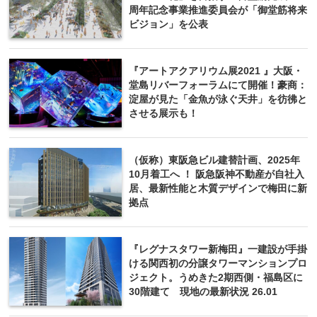
周年記念事業推進委員会が「御堂筋将来
ビジョン」を公表
『アートアクアリウム展2021 』大阪・
堂島リバーフォーラムにて開催！豪商：
淀屋が見た「金魚が泳ぐ天井」を彷彿と
させる展示も！
（仮称）東阪急ビル建替計画、2025年
10月着工へ ！ 阪急阪神不動産が自社入
居、最新性能と木質デザインで梅田に新
拠点
『レグナスタワー新梅田』一建設が手掛
ける関西初の分譲タワーマンションプロ
ジェクト。うめきた2期西側・福島区に
30階建て 現地の最新状況 26.01