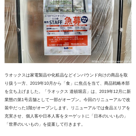
ラオックスは家電製品や化粧品などインバウンド向けの商品を取
り扱う一方、
2019
年
10
月から「食」に焦点を当て、商品戦略本部
を立ち上げました。「ラオックス 道頓堀店」は、
2019
年
12
月に新
業態の第
1
号店舗として一部がオープン。今回のリニューアルで改
装中だった1階がオープンします。リニューアルでは食品エリアを
充実させ、個人客や日本人客をターゲットに「日本のいいもの」
「世界のいいもの」を提案して行きます。