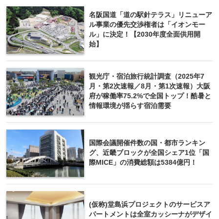
名阪国道「道の駅針テラス」リニューア
ル事業の優先交渉権者は「イオンモー
ル」に決定！【2030年度全面供用開
始】
観光庁・宿泊旅行統計調査（2025年7
月・第2次速報／8月・第1次速報）大阪
府が稼働率75.2%で全国トップ！酷暑と
情報環境が揺らす宿泊需要
国際会議開催件数の国・都市ランキン
グ、近畿ブロックが全国シェア1位「国
際MICE」の消費総額は5384億円！
(仮称)堂島浜プロジェクトのサービスア
パートメントは全室カッシーナがデザイ