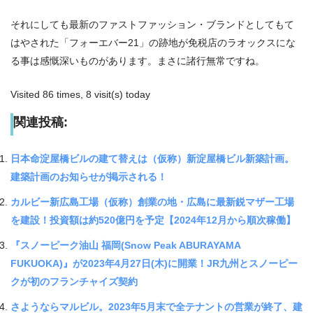
それにしても最新のファストファッション・ブランドとしてもて
はやされた「フォーエバー21」の跡地が免税店のラオックスにな
る事は感慨深いものがあります。まさに諸行無常ですね。
Visited 86 times, 8 visit(s) today
関連投稿:
日本命淀屋橋ビルの建て替えは（仮称）新淀屋橋ビル新築計画。
建築計画のお知らせが掲示される！
カルビー新広島工場（仮称）創業の地・広島に最新鋭マザー工場
を建設！投資額は約520億円を予定【2024年12月から順次稼働】
『スノーピーク油山 福岡(Snow Peak ABURAYAMA
FUKUOKA)』が2023年4月27日(木)に開業！JR九州とスノーピー
クが初のフランチャイズ契約
さようならマルビル。2023年5月末で全テナントの営業が終了、建