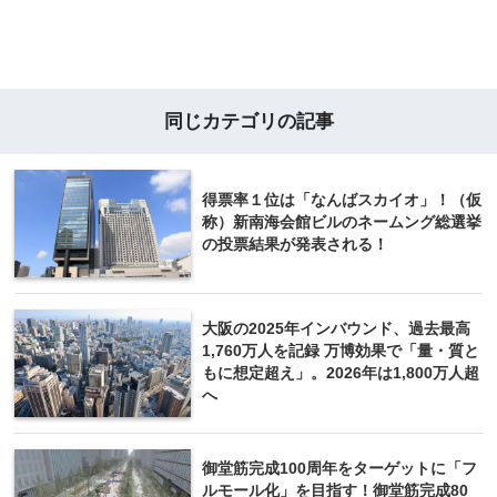
同じカテゴリの記事
得票率１位は「なんばスカイオ」！（仮
称）新南海会館ビルのネームング総選挙
の投票結果が発表される！
大阪の2025年インバウンド、過去最高
1,760万人を記録 万博効果で「量・質と
もに想定超え」。2026年は1,800万人超
へ
御堂筋完成100周年をターゲットに「フ
ルモール化」を目指す！御堂筋完成80