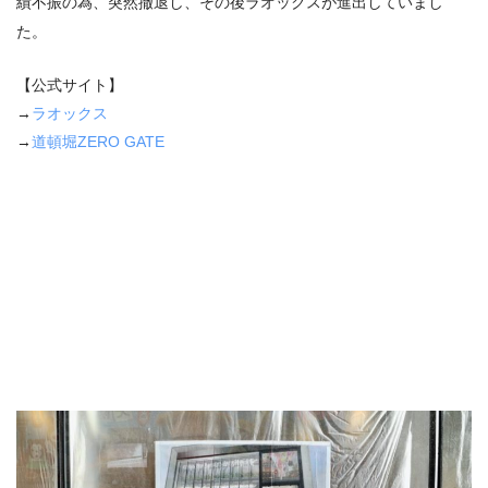
績不振の為、突然撤退し、その後ラオックスが進出していまし
た。
【公式サイト】
→
ラオックス
→
道頓堀
ZERO GATE