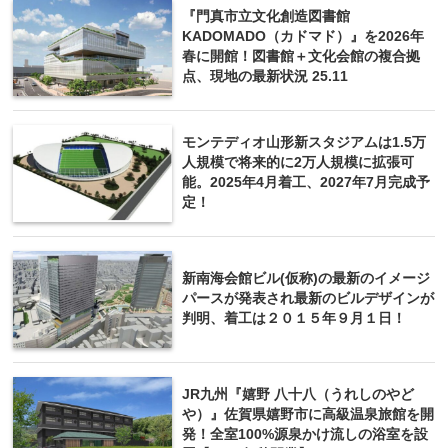
『門真市立文化創造図書館
KADOMADO（カドマド）』を2026年
春に開館！図書館＋文化会館の複合拠
点、現地の最新状況 25.11
モンテディオ山形新スタジアムは1.5万
人規模で将来的に2万人規模に拡張可
能。2025年4月着工、2027年7月完成予
定！
新南海会館ビル(仮称)の最新のイメージ
パースが発表され最新のビルデザインが
判明、着工は２０１５年９月１日！
JR九州『嬉野 八十八（うれしのやど
や）』佐賀県嬉野市に高級温泉旅館を開
発！全室100%源泉かけ流しの浴室を設