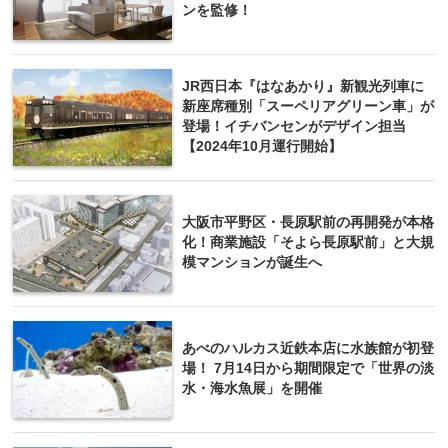
ンを監修！
JR西日本『はなあかり』新観光列車に
新座席種別「スーペリアグリーン車」が
登場！イチバンセンがデザイン担当
【2024年10月運行開始】
大阪市平野区・長原駅前の再開発が本格
化！商業施設「そよら長原駅前」と大規
模マンションが誕生へ
あべのハルカス近鉄本店に水族館が初登
場！ 7月14日から期間限定で「世界の淡
水・海水魚展」を開催