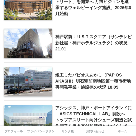
トリート」を開業へ 万博ビジョンを継
承するウェルビーイング施設、2026年6
月始動
神戸駅前ＪＵＳＴスクエア（サンテレビ
新社屋・神戸ホテルジュラク）の状況
21.01
竣工したパピオスあかし（PAPIOS
AKASHI）明石駅前南地区第一種市街地
再開発事業・施設棟の状況 18.05
アシックス、神戸・ポートアイランドに
「ASICS TECHNICAL LAB」開設へ
トップアスリート向けシューズ製造と試
作開発を担う高付加価値ものづくり拠
プロフィール
プライバシーポリシー
リンク集
お問い合わせ
ホーム
点、2027年12月稼働予定