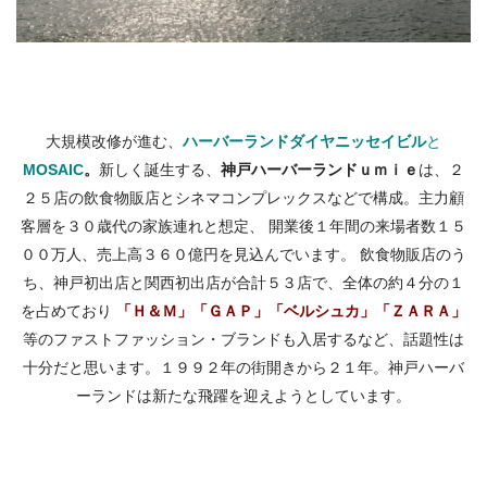
大規模改修が進む、
ハーバーランドダイヤニッセイビル
と
MOSAIC
。
新しく誕生する、
神戸ハーバーランドｕｍｉｅ
は、２
２５店の飲食物販店とシネマコンプレックスなどで構成。主力顧
客層を３０歳代の家族連れと想定、 開業後１年間の来場者数１５
００万人、売上高３６０億円を見込んでいます。 飲食物販店のう
ち、神戸初出店と関西初出店が合計５３店で、全体の約４分の１
を占めており
「Ｈ＆Ｍ」「ＧＡＰ」「ベルシュカ」「ＺＡＲＡ」
等のファストファッション・ブランドも入居するなど、話題性は
十分だと思います。１９９２年の街開きから２１年。神戸ハーバ
ーランドは新たな飛躍を迎えようとしています。