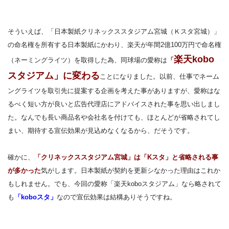
そういえば、「日本製紙クリネックススタジアム宮城（Ｋスタ宮城）」
の命名権を所有する日本製紙にかわり、楽天が年間2億100万円で命名権
楽天kobo
（ネーミングライツ）を取得した為、同球場の愛称は
「
スタジアム」に変わる
ことになりました。以前、仕事でネーム
ングライツを取引先に提案する企画を考えた事がありますが、愛称はな
るべく短い方が良いと広告代理店にアドバイスされた事を思い出しまし
た。なんでも長い商品名や会社名を付けても、ほとんどが省略されてし
まい、期待する宣伝効果が見込めなくなるから、だそうです。
確かに、
「クリネックススタジアム宮城」は「Kスタ」と省略される事
が多かった
気がします。日本製紙が契約を更新シなかった理由はこれか
もしれません。でも、今回の愛称「楽天koboスタジアム」なら略されて
も
「koboスタ」
なので宣伝効果は結構ありそうですね。