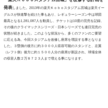
発表
しました。2013年の楽天Ｋｏｂｏスタジアム宮城は楽天イー
グルスが快進撃を続けた事もあり、レギュラーシーズン中は球団
最高となる1,281,087人を動員し、チケットは10度の完売を記録、
その後のクライマックスシリーズ・日本シリーズでも連日完売の
状態が続きました。このような状況から、多くのファンのご要望
に応える為、今回スタジアムを改修し座席を増設する事となりま
した。３塁側の後方に約３０００人収容可能のスタンドと、左翼
（レフト側）後方に約１５００人分の座席が新設され、球場全体
の収容人数２万８７２３人まで増える事になります。