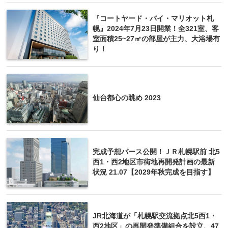
『コートヤード・バイ・マリオット札
幌』2024年7月23日開業！全321室、客
室面積25~27㎡の部屋が主力、大浴場有
り！
仙台都心の眺め 2023
完成予想パース公開！ＪＲ札幌駅前 北5
西1・西2地区市街地再開発計画の最新
状況 21.07【2029年秋完成を目指す】
JR北海道が「札幌駅交流拠点北5西1・
西2地区」の再開発準備組合を設立、47