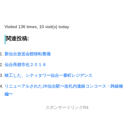
Visited 136 times, 10 visit(s) today
関連投稿:
新仙台放送会館移転整備
仙台再都市化２０１６
竣工した、シティタワー仙台一番町レジデンス
リニューアルされたJR仙台駅〜改札内連絡コンコース・跨線橋
編〜
スポンサードリンクR4