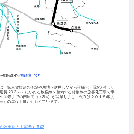
外環状鉄道HP＞
事業計画（PDF)
は、城東貨物線の施設や用地を活用しながら複線化・電化を行い、
延長 20.3 ㎞）に
いたる旅客線を整備する貨物線の旅客化工事で事
久宝寺までの南区間（9.2㎞）が開業しまし、現在は２０１８年度
1㎞）の建設工事が行われています。
吹田駅の工事状況15.02