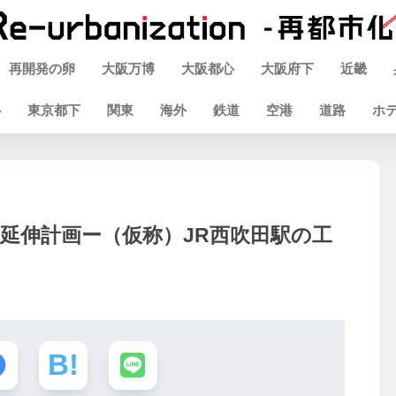
再開発の卵
大阪万博
大阪都心
大阪府下
近畿
心
東京都下
関東
海外
鉄道
空港
道路
ホ
延伸計画ー（仮称）JR西吹田駅の工