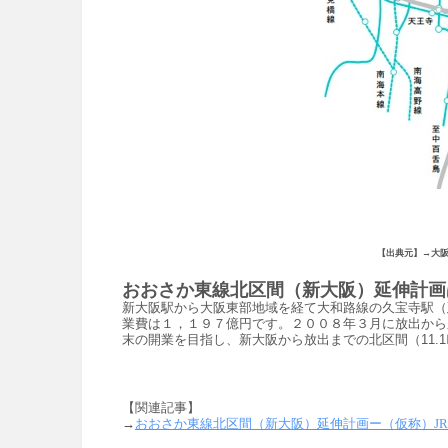
【出典元】→大阪
おおさか東線北区間（新大阪）延伸計画
新大阪駅から大阪東部地域を経て大和路線の久宝寺駅（
業費は１，１９７億円です。２００８年３月に放出から
末の開業を目指し、新大阪から放出までの北区間（11.
【関連記事】
→
おおさか東線北区間（新大阪）延伸計画ー（仮称）JR西