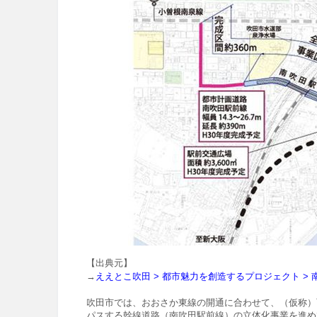
【出典元】
→
ええとこ吹田
>
都市魅力を創造するプロジェクト
> 
吹田市では、おおさか東線の開通に合わせて、（仮称）
パスする幹線道路（南吹田駅前線）の立体化事業を進め