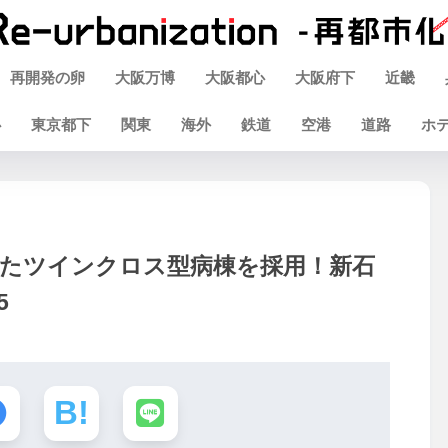
再開発の卵
大阪万博
大阪都心
大阪府下
近畿
心
東京都下
関東
海外
鉄道
空港
道路
ホ
したツインクロス型病棟を採用！新石
5