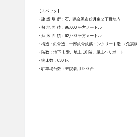
【スペック】
・建
設
場
所：石川県金沢市鞍月東２丁目地内
・敷
地
面
積：
96,000
平方メートル
・延
床
面
積：
62,000
平方メートル
・
構造：鉄骨造、一部鉄骨鉄筋コンクリート造
（免震
・階数：地下
1
階、地上
10
階、屋上ヘリポート
・
病床数：
630
床
・駐車場台数：来院者用
900
台