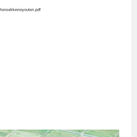
kihonsekkeinoyouten.pdf