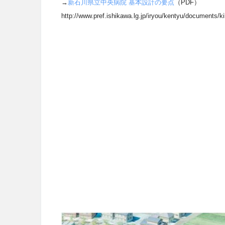
→
新石川県立中央病院 基本設計の要点
（PDF）
http://www.pref.ishikawa.lg.jp/iryou/kentyu/documents/