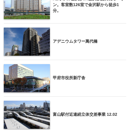
ン。客室数126室で金沢駅から徒歩1
分。
アデニウムタワー萬代橋
甲府市役所新庁舎
富山駅付近連続立体交差事業 12.02