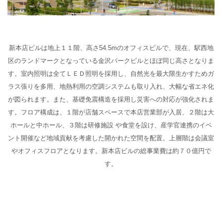
新本店ビルは地上１１階、高さ54.5mのオフィスビルで、現在、駅西地
区のランドマークとなっている金沢パークビルとほぼ同じ高さとなりま
す。室内照明は全てＬＥＤ照明を採用し、自然光を最大限生かすためガ
ラス張りを多用、地熱利用の空調システムも取り入れ、大幅な省エネ化
が図られます。また、基礎免震構造を採用し災害への対応が強化されま
す。フロア構成は、１階が店舗スペースで本店営業部が入居、２階は大
ホールと中ホール、３階は研修施設 や食堂を設け、産学官連携のイベ
ント開催など地域貢献を考慮した開かれた空間を配置。上層階は会議室
やオフィスフロアとなります。新本店ビルの総事業費は約７０億円で
す。