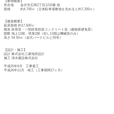
【敷地概要】
所在地 金沢市広岡2丁目1210番 他
面積 約4,700㎡（立体駐車場敷地を含めると約7,200㎡）
【建築概要】
延床面積 約17,500㎡
構造 鉄骨造・一部鉄骨鉄筋コンクリート造（建物基礎免震）
階数 地上11階、塔屋1階（但し11階は機械室のみ）
高さ 54.50ｍ（金沢パークビルと同等）
【設計・施工】
設計 株式会社三菱地所設計
施工 清水建設株式会社
平成25年6月 工事着工
平成26年11月 竣工（工事期間17ヶ月）