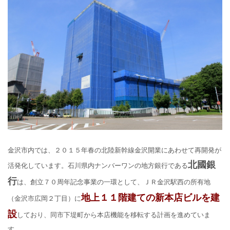
金沢市内では、２０１５年春の北陸新幹線金沢開業にあわせて再開発が
北國銀
活発化しています。石川県内ナンバーワンの地方銀行である
行
は、創立７０周年記念事業の一環として、ＪＲ金沢駅西の所有地
地上１１階建ての新本店ビルを建
（金沢市広岡２丁目）に
設
しており、同市下堤町から本店機能を移転する計画を進めていま
す。