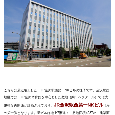
こちらは最近竣工した、JR金沢駅西第一NKビルの様子です。金沢駅西
地区では、
JR金沢体育館を中心とした敷地（約３ヘクタール）では大
JR金沢駅西第一NKビル
規模な再開発が計画されており、
は
そ
の第一弾となります。新ビルは
地上7階建て、敷地面積4987㎡、建築面