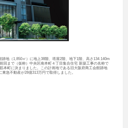
地（1,850㎡）に地上38階、塔屋2階、地下1階、高さ134.140m
前回まで
（仮称）中央区南本町４丁目集合住宅
新築工事の名称で
筋本町に決まりました。この
計画地である旧大阪府商工会館跡地
に東急不動産が28億313万円で取得しました。