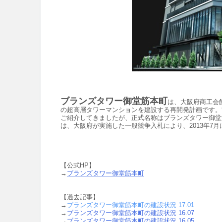
ブランズタワー御堂筋本町
は、大阪府商工会館跡
の超高層タワーマンションを建設する再開発計画です。
ご紹介してきましたが、正式名称は
ブランズタワー御堂
は、大阪府が実施した一般競争入札により、2013年7月
【公式HP】
→
ブランズタワー御堂筋本町
【過去記事】
→
ブランズタワー御堂筋本町の建設状況 17.01
→
ブランズタワー御堂筋本町の建設状況 16.07
→
ブランズタワー御堂筋本町の建設状況 16.05