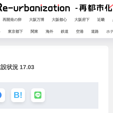
再開発の卵
大阪万博
大阪都心
大阪府下
近畿
心
東京都下
関東
海外
鉄道
空港
道路
ホ
況 17.03