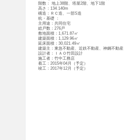
階数：
地上38階、塔屋2階、地下1階
高さ：
134.140m
構造
：
ＲＣ造、一部S造
杭・基礎
：
主用途：
共同住宅
総戸数：
276戸
敷地面積：
1,671.87㎡
建築面積：
1,129.96㎡
延床面積：
30,021.49㎡
建築主：
東急不動産、近鉄不動産、神鋼不動産
設計者：
ＩＡＯ竹田設計
施工者：
竹中工務店
着工：
2015年04月（予定）
竣工：
2017年12月（予定）