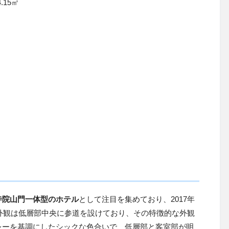
4.15
㎡
寺院山門一体型のホテル
として注目を集めており、2017年
ル外観は低層部中央に参道を設けており、その特徴的な外観
レーを基調にしたシックな色合いで、低層部と客室部が明