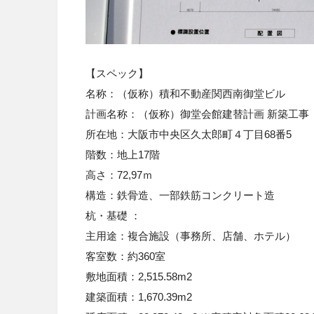
【スペック】
名称：（仮称）積和不動産関西南御堂ビル
計画名称：（仮称）御堂会館建替計画 新築工事
所在地：大阪市中央区久太郎町４丁目
68
番
5
階数：地上
17
階
高さ：
72,97
ｍ
構造：鉄骨造、一部鉄筋コンクリート造
杭・基礎
：
主用途：複合施設（事務所、店舗、ホテル）
客室数：約
360
室
敷地面積：
2,515.58m2
建築面積：
1,670.39m2