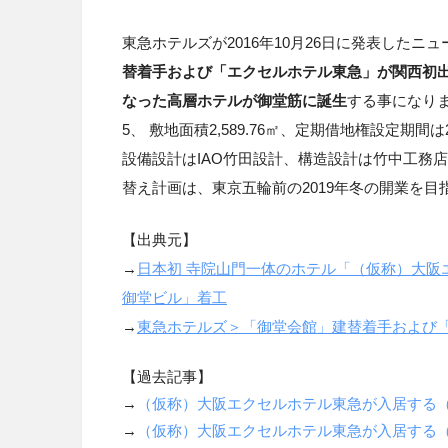
東急ホテルズが2016年10月26日に発表したニ
替着手および「エクセルホテル東急」が関西初
なった高層ホテルが御堂筋に誕生
する事になり
5、 敷地面積2,589.76㎡、定期借地権設定期間は
設備設計はIAO竹田設計、構造設計は竹中工務
替え計画は、東京五輪前の2019年冬の開業を目
【出典元】
→
日本初
寺院山門一体のホテル「（仮称）大阪
御堂ビル」着工
→
東急ホテルズ＞「御堂会館」建替着手および
【過去記事】
→
（仮称）大阪エクセルホテル東急が入居する
→
（仮称）大阪エクセルホテル東急が入居する