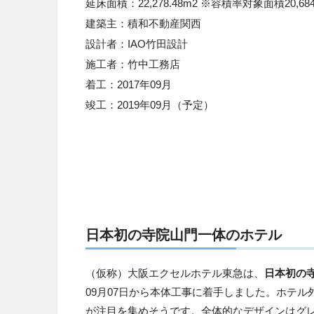
延床面積：
22,278.48m2
※
容積率対象面積
20,68
建築主：積和不動産関西
設計者：
IAO
竹田設計
施工者：竹中工務店
着工：
2017
年
09
月
竣工：
2019
年
09
月（予定）
日本初の寺院山門一体のホテル
（仮称）大阪エクセルホテル東急は、
日本初の
09月07日から本体工事に着手しました。ホテ
が注目を集めそうです。全体的なデザインはグ