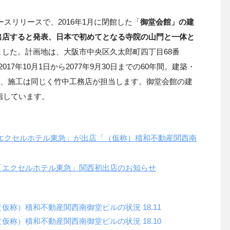
ュースリリースで、
2016年1月に閉館した
「
御堂会館」の建
出店すると発表、日本で初めてとなる寺院の山門と一体と
ました。計画地は、大阪市中央区久太郎町四丁目68番
2017年10月1日から2077年9月30日までの60年間。建築・
店、施工は同じく竹中工務店が担当します。御堂会館の建
指しています。
エクセルホテル東急」が出店「（仮称）積和不動産関西南
「エクセルホテル東急」関西初出店のお知らせ
（仮称）積和不動産関西南御堂ビルの状況
18.11
（仮称）積和不動産関西南御堂ビルの状況
18.10