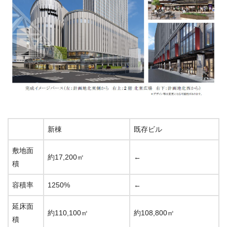
新棟
既存ビル
敷地面
約17,200㎡
←
積
容積率
1250%
←
延床面
約110,100㎡
約108,800㎡
積