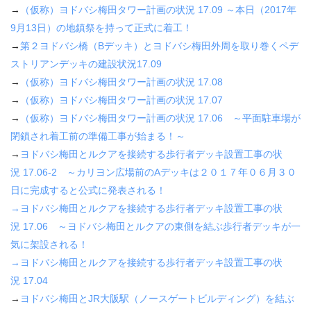
→
（仮称）ヨドバシ梅田タワー計画の状況
17.09
～本日（
2017
年
9
月
13
日）の地鎮祭を持って正式に着工！
→
第２ヨドバシ橋（
B
デッキ）とヨドバシ梅田外周を取り巻くペデ
ストリアンデッキの建設状況
17.09
→
（仮称）ヨドバシ梅田タワー計画の状況
17.08
→
（仮称）ヨドバシ梅田タワー計画の状況
17.07
→
（仮称）ヨドバシ梅田タワー計画の状況
17.06
～平面駐車場が
閉鎖され着工前の準備工事が始まる！～
→
ヨドバシ梅田とルクアを接続する歩行者デッキ設置工事の状
況
17.06-2
～カリヨン広場前の
A
デッキは２０１７年０６月３０
日に完成すると公式に発表される！
→
ヨドバシ梅田とルクアを接続する歩行者デッキ設置工事の状
況
17.06
～ヨドバシ梅田とルクアの東側を結ぶ歩行者デッキが一
気に架設される！
→
ヨドバシ梅田とルクアを接続する歩行者デッキ設置工事の状
況
17.04
→
ヨドバシ梅田と
JR
大阪駅（ノースゲートビルディング）を結ぶ