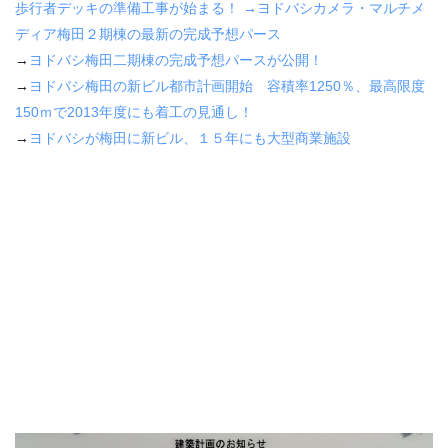
歩行者デッキの準備工事が始まる！
→
ヨドバシカメラ・マルチメ
ディア梅田２期棟の最新の完成予想パース
→
ヨドバシ梅田二期棟の完成予想パースが公開！
→
ヨドバシ梅田の新ビル都市計画開始 容積率
1250
％、最高限度
150
ｍで
2013
年度にも着工の見通し！
→
ヨドバシが梅田に新ビル、１５年にも大型商業施設