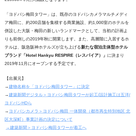
「ヨドバシ梅田タワー」は、既存のヨドバシカメラマルチメディ
ア梅田に、約200店舗を集積する商業施設、約1,000室のホテルを
併設した大阪・梅田の新しいランドマークとして、当初の計画よ
りも前倒しの2019年秋に開業します。また、高層階に入居するホ
テルは、阪急阪神ホテルズが立ち上げる
新たな宿泊主体型ホテル
ブランド「Hotel Hankyu RESPIRE（レスパイア）」
に決まり
2019年11月にオープンする予定です。
【出展元】
→
建物名称を「ヨドバシ梅田タワー」に決定
→
建築新聞デジタル＞ヨドバシ梅田タワーが起工
/
設計施工は五洋
/
ヨドバシ
HD
ら
→
ヨドバシカメラ＞ヨドバシ梅田
一体開発（都市再生特別地区
北
区大深町）事業計画の決定について
→
建築新聞＞ヨドバシ梅田タワーが着工へ