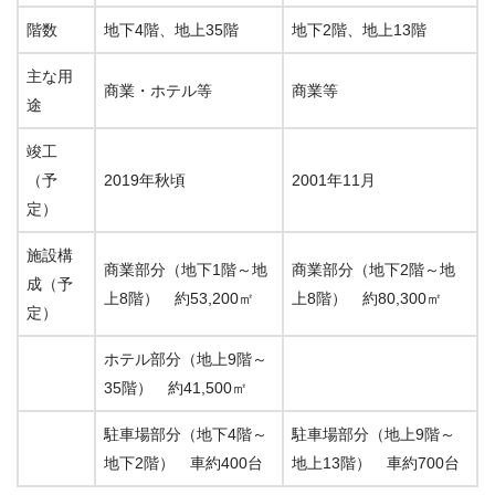
階数
地下4階、地上35階
地下2階、地上13階
主な用
商業・ホテル等
商業等
途
竣工
（予
2019年秋頃
2001年11月
定）
施設構
商業部分（地下1階～地
商業部分（地下2階～地
成（予
上8階） 約53,200㎡
上8階） 約80,300㎡
定）
ホテル部分（地上9階～
35階） 約41,500㎡
駐車場部分（地下4階～
駐車場部分（地上9階～
地下2階） 車約400台
地上13階） 車約700台