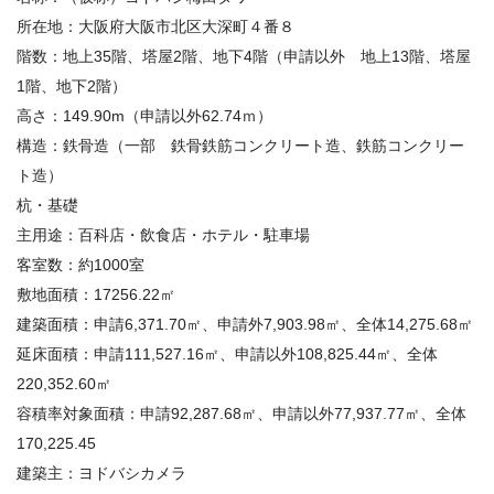
所在地：大阪府大阪市北区大深町４番８
階数：地上
35
階、塔屋
2
階、地下
4
階（申請以外 地上
13
階、塔屋
1
階、地下
2
階）
高さ：
149.90m
（申請以外
62.74
ｍ）
構造：鉄骨造（一部 鉄骨鉄筋コンクリート造、鉄筋コンクリー
ト造）
杭・基礎
主用途：百科店・飲食店・ホテル・駐車場
客室数：約
1000
室
敷地面積：
17256.22
㎡
建築面積：申請
6,371.70
㎡、申請外
7,903.98
㎡、全体
14,275.68
㎡
延床面積：申請
111,527.16
㎡、申請以外
108,825.44
㎡、全体
220,352.60
㎡
容積率対象面積：申請
92,287.68
㎡、申請以外
77,937.77
㎡、全体
170,225.45
建築主：ヨドバシカメラ