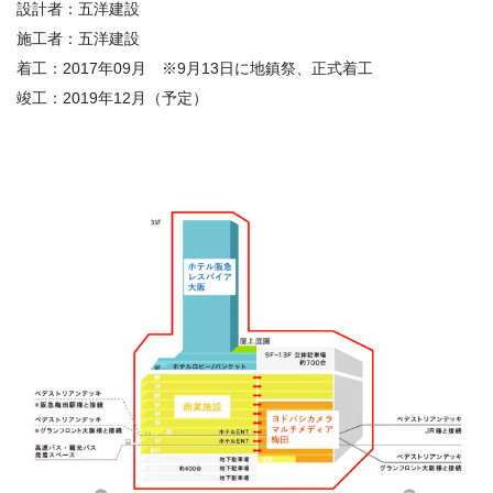
設計者：五洋建設
施工者：五洋建設
着工：
2017
年
09
月
※9
月
13
日に地鎮祭、正式着工
竣工：
2019
年
12
月（予定）