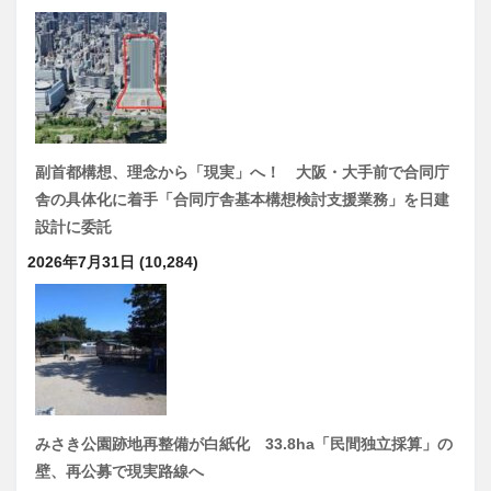
副首都構想、理念から「現実」へ！ 大阪・大手前で合同庁
舎の具体化に着手「合同庁舎基本構想検討支援業務」を日建
設計に委託
2026年7月31日
(10,284)
みさき公園跡地再整備が白紙化 33.8ha「民間独立採算」の
壁、再公募で現実路線へ