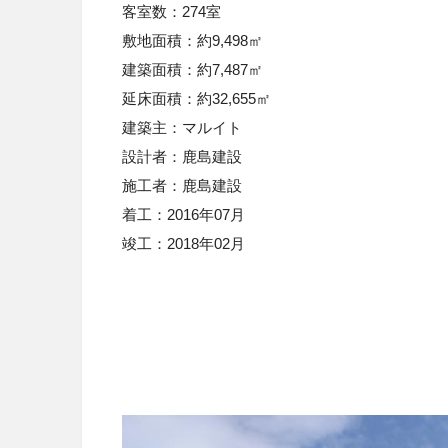
客室数：
274室
敷地面積：
約9,498㎡
建築面積：
約7,487㎡
延床面積：
約32,655㎡
建築主
：
マルイト
設計者
：
鹿島建設
施工者
：
鹿島建設
着工：
2016年07月
竣工
：
2018年02月