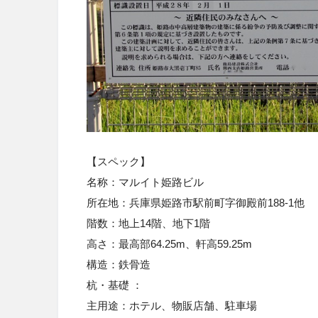
【スペック】
名称：
マルイト姫路ビル
所在地
：
兵庫県姫路市駅前町字御殿前188-1他
階数：
地上14階、地下1階
高さ：
最高部64.25m、軒高59.25m
構造
：鉄骨造
杭・基礎 ：
主用途：ホテル、物販店舗、駐車場