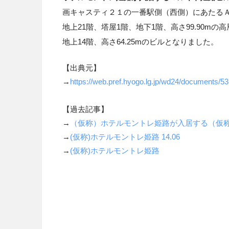
画
キャスティ２１の一番駅側（西側）にあたる
地上21階、塔屋1階、地下1階、高さ99.90
地上
14
階、高さ6
4.25mのビルとなりました。
【出典元】
→
https://web.pref.hyogo.lg.jp/wd24/documents/5
【過去記事】
→
（仮称）ホテルモントレ姫路が入居する（仮
→
(仮称)ホテルモントレ姫路 14.06
→
(仮称)ホテルモントレ姫路