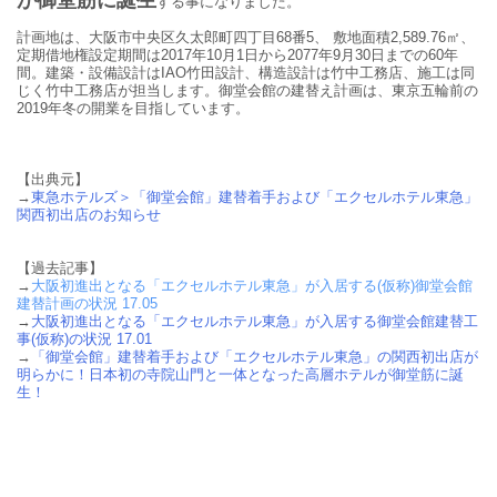
する事になりました。
計画地は、大阪市中央区久太郎町四丁目68番5、 敷地面積2,589.76㎡、
定期借地権設定期間は2017年10月1日から2077年9月30日までの60年
間。建築・設備設計はIAO竹田設計、構造設計は竹中工務店、施工は同
じく竹中工務店が担当します。御堂会館の建替え計画は、東京五輪前の
2019年冬の開業を目指しています。
【出典元】
→
東急ホテルズ＞「御堂会館」建替着手および「エクセルホテル東急」
関西初出店のお知らせ
【過去記事】
→
大
阪初進出となる「エクセルホテル東急」が入居する(仮称)御堂会館
建替計画の状況 17.05
→
大阪初進出となる「エクセルホテル東急」が入居する御堂会館建替工
事(仮称)の状況 17.01
→
「御堂会館」建替着手および「エクセルホテル東急」の関西初出店が
明らかに！日本初の寺院山門と一体となった高層ホテルが御堂筋に誕
生！