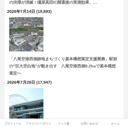
の渋滞が消滅！橿原高田IC開通後の実測効果、…
2026年7月14日
(19,893)
「八尾空港西側跡地まちづくり基本構想策定支援業務」駅前
の“巨大空白地”が動き出す 八尾空港西側9.2haで基本構想
策定へ
2026年7月28日
(17,947)
プロフィール
プライバシーポリシー
リンク集
お問い合わせ
ホーム