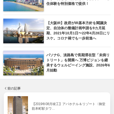
住体験を特別価格で提供！
【大阪IR】政府がIR基本方針を閣議決
定、自治体の整備計画申請を9カ月延
期、2021年10月1日〜22年4月28日にリ
スケ。コロナ禍でも一歩前進へ
パソナG、淡路島で長期滞在型「未病リ
トリート」を開業へ 万博ビジョンを継
承するウェルビーイング施設、2026年6
月始動
前の記事
【2019年08月竣工】アパホテル＆リゾート〈御堂
筋本町駅タワ…