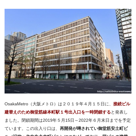
OsakaMetro（大阪メトロ）は２０１９年４月１５日に、
接続ビル
建替えのため
御堂筋線本町駅１号出入口を一時閉鎖する
と発表し
ました。
閉鎖期間は
2019年５月15日～2022年６月末日までを予定
ています。この出入り口は、
再開発が噂されてい御堂筋安土町ビ