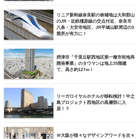
リニア新幹線奈良駅の候補地は大和郡山
のJR・近鉄橿原線の交点付近、奈良市
八条・大安寺地区、JR平城山駅周辺の3
箇所が有力に！
摂津市「千里丘駅西地区第一種市街地再
開発事業」のタワマンは地上35階建
て、高さ約127m！
リーガロイヤルホテルが移転検討！中之
島プロジェクト西地区の高層部に入
居！？
Ｗ大阪が様々なデザインアワードを次々