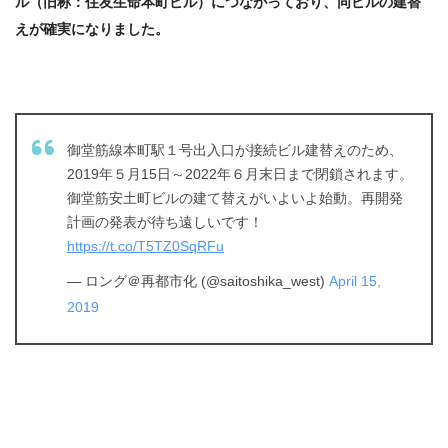
ル（
旧称：住友生命本町ビル）
につながっており、同ビルの建替
えが確実になりました。
御堂筋線本町駅１号出入口が接続ビル建替えのため、
2019年５月15日～2022年６月末日まで閉鎖されます。
御堂筋安土町ビルの建て替えがいよいよ始動。再開発
計画の発表が待ち遠しいです！
https://t.co/T5TZ0SqRFu
— ロング＠再都市化 (@saitoshika_west)
April 15,
2019