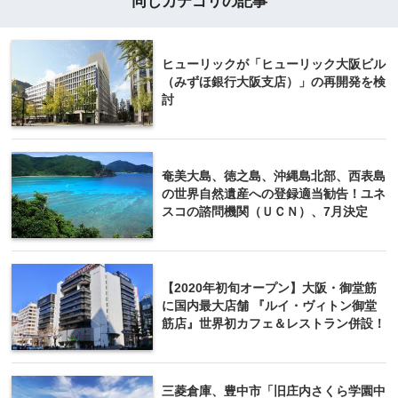
同じカテゴリの記事
ヒューリックが「ヒューリック大阪ビル
（みずほ銀行大阪支店）」の再開発を検
討
奄美大島、徳之島、沖縄島北部、西表島
の世界自然遺産への登録適当勧告！ユネ
スコの諮問機関（ＵＣＮ）、7月決定
【2020年初旬オープン】大阪・御堂筋
に国内最大店舗 『ルイ・ヴィトン御堂
筋店』世界初カフェ＆レストラン併設！
三菱倉庫、豊中市「旧庄内さくら学園中