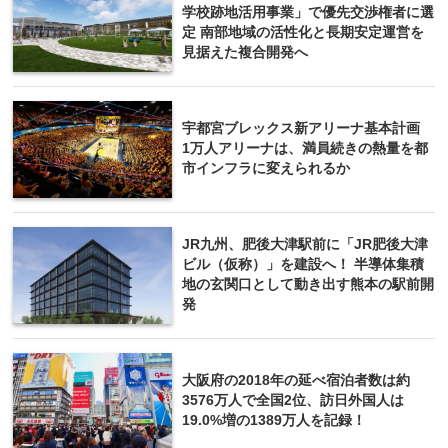
学校跡地活用事業」で優先交渉権者に選
定 南部地域の活性化と長期安定運営を
見据えた複合開発へ
宇都宮ブレックス新アリーナ基本計画
1万人アリーナは、満員続きの熱量を都
市インフラに変えられるか
JR九州、肥後大津駅前に「JR肥後大津
ビル（仮称）」を建設へ！ 半導体集積
地の玄関口として動き出す熊本の駅前開
発
大阪府の2018年の延べ宿泊者数は約
3576万人で全国2位、訪日外国人は
19.0%増の1389万人を記録！