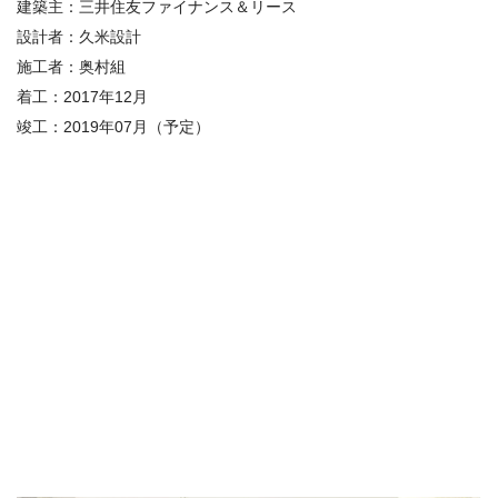
建築主：
三井住友ファイナンス＆リース
設計者：
久米設計
施工者：
奥村組
着工：
2017
年
12
月
竣工：
2019
年
07
月（予定）