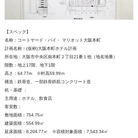
【スペック】
名称：コートヤード・バイ・ マリオット大阪本町
計画名称：
(仮称)大阪本町ホテル計画
所在地
：
大阪市中央区南本町２丁目21番１他（地名地番）
階数：
地上17階、地下1階
高さ：
64.77m ※軒高59.99ｍ
構造
：
鉄骨造、一部鉄骨鉄筋コンクリート造
杭・基礎 ：
主用途：
ホテル、飲食店
客室数：
敷地面積：
754.75㎡
建築面積：
554.99㎡
延床面積：
8,204.77㎡ ※容積対象面積：7,543.34㎡