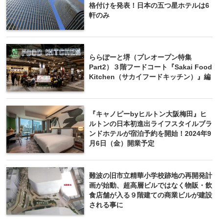
格付けを発表！日本の五つ星ホテルは6
軒のみ
ららぽーと堺（プレオープン特集
Part2）３階フードコート『Sakai Food
Kitchen（サカイフードキッチン）』編
『キャノピーbyヒルトン大阪梅田』ヒ
ルトンの日本初進出ライフスタイルブラ
ンドホテルが宿泊予約を開始！2024年9
月6日（金）開業予定
難波の旧市立精華小学校跡地の再開発計
画が始動、超高層ビルではなく物販・飲
食店舗が入る９階建ての商業ビルが建設
される事に