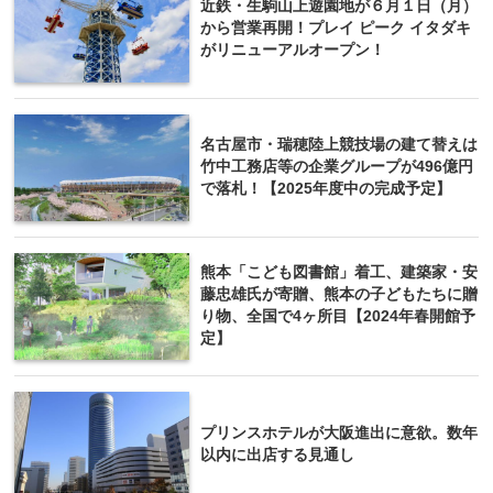
近鉄・生駒山上遊園地が６月１日（月）
から営業再開！プレイ ピーク イタダキ
がリニューアルオープン！
名古屋市・瑞穂陸上競技場の建て替えは
竹中工務店等の企業グループが496億円
で落札！【2025年度中の完成予定】
熊本「こども図書館」着工、建築家・安
藤忠雄氏が寄贈、熊本の子どもたちに贈
り物、全国で4ヶ所目【2024年春開館予
定】
プリンスホテルが大阪進出に意欲。数年
以内に出店する見通し