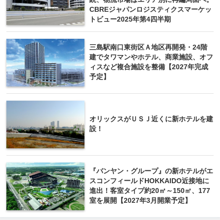
CBREジャパンロジスティクスマーケッ
トビュー2025年第4四半期
三島駅南口東街区Ａ地区再開発・24階
建でタワマンやホテル、商業施設、オフ
ィスなど複合施設を整備【2027年完成
予定】
オリックスがＵＳＪ近くに新ホテルを建
設！
『バンヤン・グループ』の新ホテルがエ
スコンフィールドHOKKAIDO近接地に
進出！客室タイプ約20㎡～150㎡、177
室を展開【2027年3月開業予定】