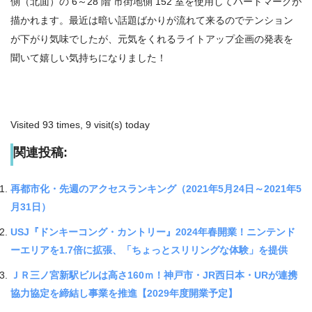
側（北面）の
6
～
28
階 市街地側
152
室を使用してハートマークが
描かれます。最近は暗い話題ばかりが流れて来るのでテンション
が下がり気味でしたが、元気をくれるライトアップ企画の発表を
聞いて嬉しい気持ちになりました！
Visited 93 times, 9 visit(s) today
関連投稿:
再都市化・先週のアクセスランキング（2021年5月24日～2021年5
月31日）
USJ『ドンキーコング・カントリー』2024年春開業！ニンテンド
ーエリアを1.7倍に拡張、「ちょっとスリリングな体験」を提供
ＪＲ三ノ宮新駅ビルは高さ160ｍ！神戸市・JR西日本・URが連携
協力協定を締結し事業を推進【2029年度開業予定】