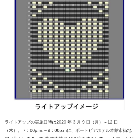
ライトアップの実施日時は
2020
年
3
月
9
日（月）～
12
日
（木）。
7
：
00p.m.
～
9
：
00p.mに、
ポートピアホテル本館市街地