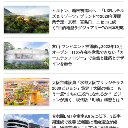
ヒルトン、箱根初進出へ 「LXRホテル
ズ＆リゾーツ」ブランドで2028年夏開
業予定！京都、宮島口、ニセコに続
く“目的地型ラグジュアリー”の日本戦略
富山 ワンビエント神通峡は2022年10月
オープン！ITの存在を意識できない『カ
ームテクノロジー』で自然と建築とデザ
インを融合
大阪市建設局『水都大阪ブリッジテラス
2030ビジョン』策定！大阪の橋は、も
う一度“まちの主役”になれるか？ ビジ
ョンが描く、現代版「町橋」構想とは？
首都圏LMT空室率9.8％に低下、3四半
期連続で改善 近畿圏は需給逼迫が継
続、物流市場はエリア別に再編局面へ。