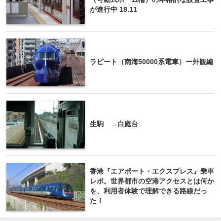
が進行中 18.11
ラピート（南海50000系電車）ー外観編
生駒 →白庭台
香港『エアポート・エクスプレス』乗車
レポ。世界都市の空港アクセスとは何か
を、利用者体験で理解できる路線だっ
た！