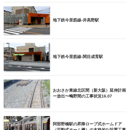
地下鉄今里筋線-井高野駅
地下鉄今里筋線-関目成育駅
おおさか東線北区間（新大阪）延伸計画
ー放出〜鴫野間の工事状況16.07
阿部野橋駅の昇降ロープ式ホームドア
（可動式ホーム柵）の本格的な設置工事