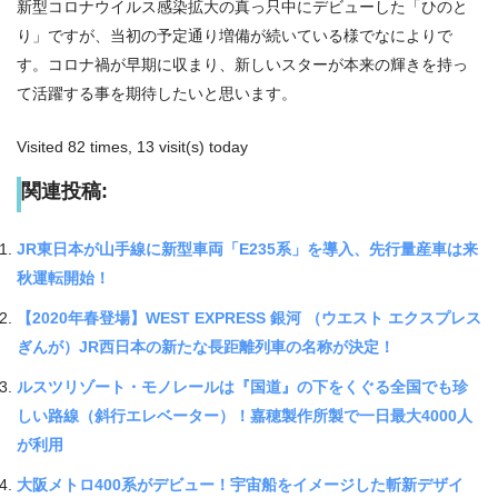
新型コロナウイルス感染拡大の真っ只中にデビューした「ひのと
り」ですが、当初の予定通り増備が続いている様でなによりで
す。コロナ禍が早期に収まり、新しいスターが本来の輝きを持っ
て活躍する事を期待したいと思います。
Visited 82 times, 13 visit(s) today
関連投稿:
JR東日本が山手線に新型車両「E235系」を導入、先行量産車は来
秋運転開始！
【2020年春登場】WEST EXPRESS 銀河 （ウエスト エクスプレス
ぎんが）JR西日本の新たな長距離列車の名称が決定！
ルスツリゾート・モノレールは『国道』の下をくぐる全国でも珍
しい路線（斜行エレベーター）！嘉穂製作所製で一日最大4000人
が利用
大阪メトロ400系がデビュー！宇宙船をイメージした斬新デザイ