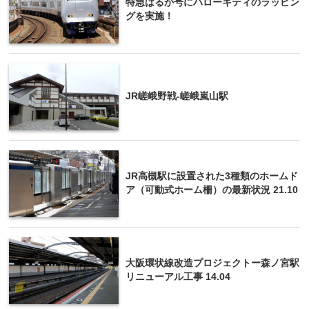
特急はるか号にハローキティのラッピン
グを実施！
JR嵯峨野戦-嵯峨嵐山駅
JR高槻駅に設置された3種類のホームド
ア（可動式ホーム柵）の最新状況 21.10
大阪環状線改造プロジェクトー森ノ宮駅
リニューアル工事 14.04