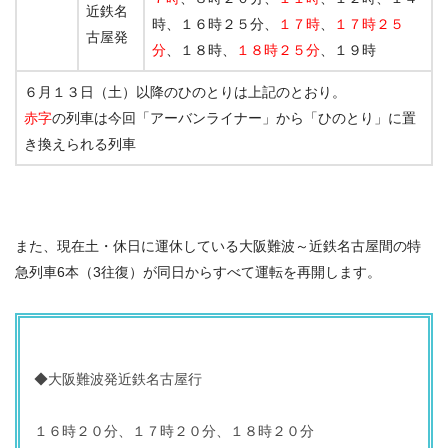
近鉄名
時、１６時２５分、
１７時
、
１７時２５
古屋発
分
、１８時、
１８時２５分
、１９時
６月１３日（土）以降のひのとりは上記のとおり。
赤字
の列車は今回「アーバンライナー」から「ひのとり」に置
き換えられる列車
また、現在土・休日に運休している大阪難波～近鉄名古屋間の特
急列車6本（3往復）が同日からすべて運転を再開します。
◆大阪難波発近鉄名古屋行
１６時２０分、１７時２０分、１８時２０分