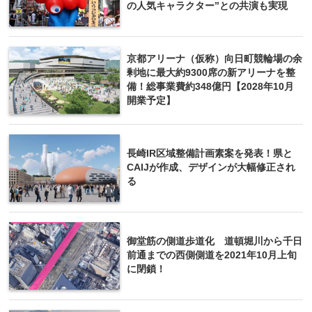
の人気キャラクター”との共演も実現
京都アリーナ（仮称）向日町競輪場の余
剰地に最大約9300席の新アリーナを整
備！総事業費約348億円【2028年10月
開業予定】
長崎IR区域整備計画素案を発表！県と
CAIJが作成、デザインが大幅修正され
る
御堂筋の側道歩道化 道頓堀川から千日
前通までの西側側道を2021年10月上旬
に閉鎖！