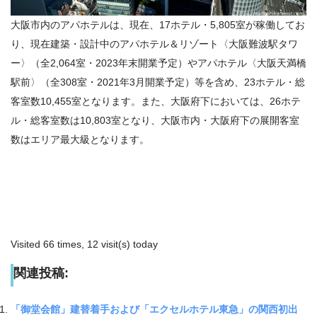
大阪市内のアパホテルは、現在、
17
ホテル・
5,805
室が稼働してお
り、現在建築・設計中のアパホテル＆リゾート〈大阪難波駅タワ
ー〉（全
2,064
室・
2023
年末開業予定）やアパホテル〈大阪天満橋
駅前〉（全
308
室・
2021
年
3
月開業予定）等を含め、
23
ホテル・総
客室数
10,455
室となります。また、大阪府下においては、
26
ホテ
ル・総客室数は
10,803
室となり、大阪市内・大阪府下の展開客室
数はエリア最大級となります。
Visited 66 times, 12 visit(s) today
関連投稿:
「御堂会館」建替着手および「エクセルホテル東急」の関西初出