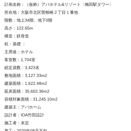
計画名称：（仮称）アパホテル&リゾート〈梅田駅タワー〉
所在地：大阪市北区曽根崎２丁目１番他
階数：地上34階、地下0階
高さ：122.65m
構造：鉄骨造
杭・基礎 ：
主用途：ホテル
客室数：
1,704室
総定員数：3,423名
敷地面積：3,127.33m2
建築面積：1,622.48m2
延床面積：35,602.36m2
容積対象面積：31,245.10m2
建築主：アパホーム
設計者：
IOA
竹田設計
施工者：未定
着工：
2020
年
08
月下旬