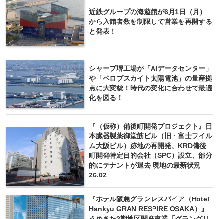
近鉄グループの海遊館が6月1日（月）
から入館者数を制限して営業を再開する
と発表！
シャープ堺工場が「AIデータセンター」
や「ペロブスカイト太陽電池」の量産拠
点に大変貌！時代の変化に合わせて最適
化を図る！
『（仮称）備後町開発プロジェクト』日
本臓器製薬御堂筋ビル（旧・富士フイル
ム大阪ビル）跡地の再開発、KRD備後
町開発特定目的会社（SPC）設立、部分
的にテナントが退去 現地の最新状況
26.02
『ホテル阪急グランレスパイア（Hotel
Hankyu GRAN RESPIRE OSAKA）』
うめきた2期地区開発事業「グラングリ