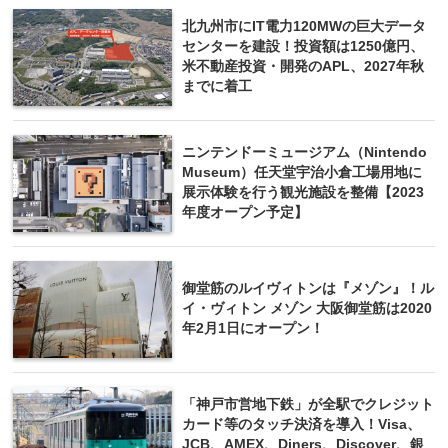
北九州市にIT電力120MWの巨大データ
センターを建設！投資額は1250億円、
米不動産投資・開発のAPL、2027年秋
までに着工
ニンテンドーミュージアム（Nintendo
Museum）任天堂宇治小倉工場用地に
展示体験を行う観光施設を整備【2023
年度オープン予定】
御堂筋のルイヴィトンは『メゾン』！ル
イ・ヴィトン メゾン 大阪御堂筋は2020
年2月1日にオープン！
「神戸市営地下鉄」が全駅でクレジット
カード等のタッチ決済を導入！Visa、
JCB、AMEX、Diners、Discover、銀