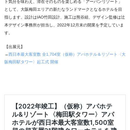
ト気分を味わえ、滞在そのものを楽しめる「アーバンリゾート」
として、大阪梅田エリアの新たなランドマークとなるホテルを目
指します。設計は
IAO
竹田設計、施工は熊谷組、デザイン監修は辻
本デザイン事務所が担当し、
2022
年
12
月末の開業を予定していま
す。
【出展元】
→
西日本最大客室数 全
1,704
室（仮称）アパホテル＆リゾート〈大
阪梅田駅タワー〉起工式 開催