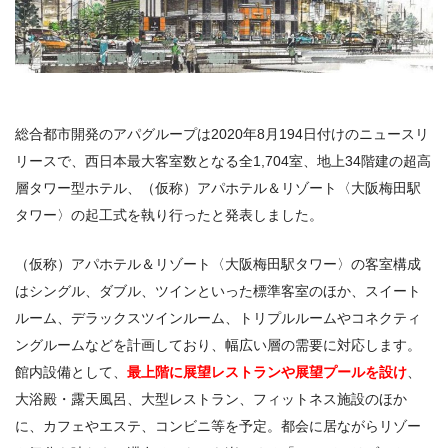
総合都市開発のアパグループは2020年8月194日付けのニュースリ
リースで、西日本最大客室数となる全
1,704
室、地上
34
階建の超高
層タワー型ホテル、（仮称）アパホテル＆リゾート〈大阪梅田駅
タワー〉の起工式を執り行ったと発表しました。
（仮称）アパホテル＆リゾート〈大阪梅田駅タワー〉の客室構成
はシングル、ダブル、ツインといった標準客室のほか、スイート
ルーム、デラックスツインルーム、トリプルルームやコネクティ
ングルームなどを計画しており、幅広い層の需要に対応します。
館内設備として、
最上階に展望レストランや展望プールを設け
、
大浴殿・露天風呂、大型レストラン、フィットネス施設のほか
に、カフェやエステ、コンビニ等を予定。都会に居ながらリゾー