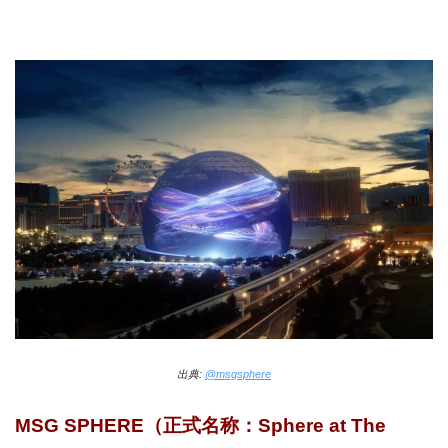
出典:
@msgsphere
MSG SPHERE（正式名称：Sphere at The