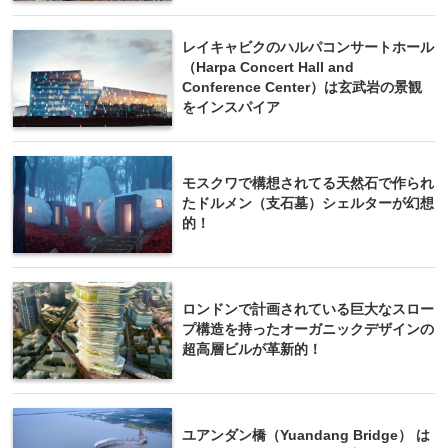
レイキャビクのハルパコンサートホール
（Harpa Concert Hall and
Conference Center）は玄武岩の景観
をインスパイア
モスクワで構想されてる天然石で作られ
たドルメン（支石墓）シェルターが幻想
的！
ロンドンで計画されている巨大なスロー
プ構造を持ったオーガニックデザインの
超高層ビルが革新的！
ユアンダン橋（Yuandang Bridge） は