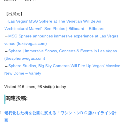
【出展元】
→
Las Vegas’ MSG Sphere at The Venetian Will Be An
‘Architectural Marvel’: See Photos | Billboard – Billboard
→
MSG Sphere announces immersive experience at Las Vegas
venue (fox5vegas.com)
→
Sphere | Immersive Shows, Concerts & Events in Las Vegas
(thespherevegas.com)
→
Sphere Studios, Big Sky Cameras Will Fire Up Vegas’ Massive
New Dome – Variety
Visited 916 times, 98 visit(s) today
関連投稿:
老朽化した橋を公園に変える「ワシントンD.C.版ハイライン計
画」