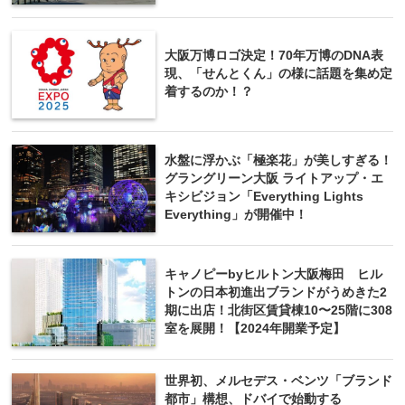
大阪万博ロゴ決定！70年万博のDNA表
現、「せんとくん」の様に話題を集め定
着するのか！？
水盤に浮かぶ「極楽花」が美しすぎる！
グラングリーン大阪 ライトアップ・エ
キシビジョン「Everything Lights
Everything」が開催中！
キャノピーbyヒルトン大阪梅田 ヒル
トンの日本初進出ブランドがうめきた2
期に出店！北街区賃貸棟10〜25階に308
室を展開！【2024年開業予定】
世界初、メルセデス・ベンツ「ブランド
都市」構想、ドバイで始動する