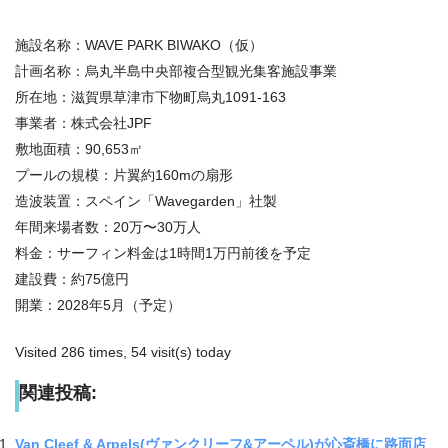
施設名称：WAVE PARK BIWAKO（仮）
計画名称：烏丸半島中央部複合型観光集客施設事業
所在地：滋賀県草津市下物町烏丸1091-163
事業者：株式会社JPF
敷地面積：90,653㎡
プールの規模：片翼約160mの扇形
造波装置：スペイン「Wavegarden」社製
年間来場者数：20万〜30万人
料金：サーフィン料金は1時間1万円前後を予定
建設費：約75億円
開業：2028年5月（予定）
Visited 286 times, 54 visit(s) today
関連投稿:
Van Cleef & Arpels(ヴァンクリーフ&アーペル)が心斎橋に路面店