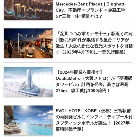
Mercedes-Benz Places | Binghatti
City、不動産 × ブランド × 金融工学
の“三位一体”構造とは？
『淀川つつみ市ミナモ十三』駅近くの河
川敷に約30件が集結する屋台エリアが
誕生！大阪の新たな観光スポットを目指
す【2025年4月下旬に一部先行開業】
【2024年開業を目指す】
OsakaMetro（大阪メトロ）が『夢洲駅
タワービル』計画を発表。高さは最高
275m、総工費は1000億円！
EVOL HOTEL KOBE（仮称）三宮駅前
の再開発ビルにインフィニティプール付
きブティックホテルが誕生！【2027年
度頃開業予定】