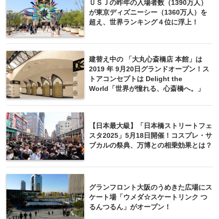
ＵＳＪの昨年の入場者数（1390万人）
が東京ディズニーシー（1360万人）を
超え、世界ランキング４位に浮上！
建替え中の 「大丸心斎橋店 本館」は
2019 年 9月20日グランドオープン！ス
トアコンセプトは Delight the
World「世界が憧れる、心斎橋へ。」
【日本最大級】「日本橋ストリートフェ
スタ2025」5月18日開催！コスプレ・サ
ブカルの祭典、万博との相乗効果とは？
グランフロント大阪のうめきた広場にス
ケート場「ウメダ☆スケートリンク つ
るんつるん」がオープン！