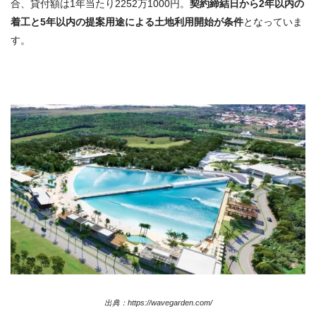
合、貸付額は1年当たり2252万1000円。
契約締結日から2年以内の
着工と5年以内の提案用途による土地利用開始が条件
となっていま
す。
出典：https://wavegarden.com/