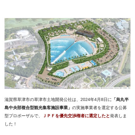
滋賀県草津市の草津市土地開発公社は、2024年4月8日に
「烏丸半
島中央部複合型観光集客施設事業」
の実施事業者を選定する公募
型プロポーザルで、
ＪＰＦを優先交渉権者に選定したと
発表しま
した！