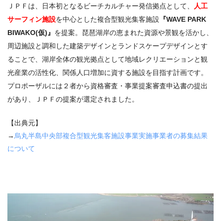
ＪＰＦは、日本初となるビーチカルチャー発信拠点として、
人工
サーフィン施設
を中心とした複合型観光集客施設
『WAVE PARK
BIWAKO(仮)』
を提案。琵琶湖岸の恵まれた資源や景観を活かし、
周辺施設と調和した建築デザインとランドスケープデザインとす
ることで、湖岸全体の観光拠点として地域レクリエーションと観
光産業の活性化、関係人口増加に資する施設を目指す計画です。
プロポーザルには２者から資格審査・事業提案審査申込書の提出
があり、ＪＰＦの提案が選定されました。
【出典元】
→
烏丸半島中央部複合型観光集客施設事業実施事業者の募集結果
について