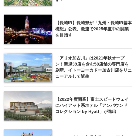
【長崎IR】長崎県が「九州・長崎IR基本
構想」公表。最速で2025年度中の開業
を目指す
「アリオ加古川」は2021年秋オープ
ン！新規39店を含む58店舗の専門店を
刷新、イトーヨーカドー加古川店をリニ
ューアルして誕生
【2022年度開業】富士スピードウェイ
にハイアット系ホテル「アンバウンド
コレクション by Hyatt」が進出