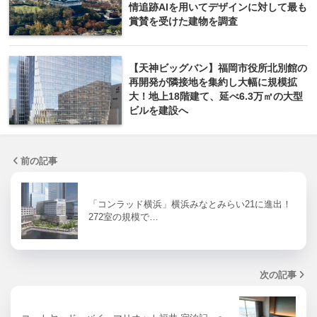
情追跡AIを用いてデザインに対して最も
賞賛を受けた建物を調査
【天神ビッグバン】福岡市役所北別館の
再開発が隣接地を集約し大幅に規模拡
大！地上18階建て、延べ6.3万㎡の大型
ビルを建設へ
前の記事
「コンラッド横浜」横浜みなとみらい21に進出！
272室の規模で…
次の記事