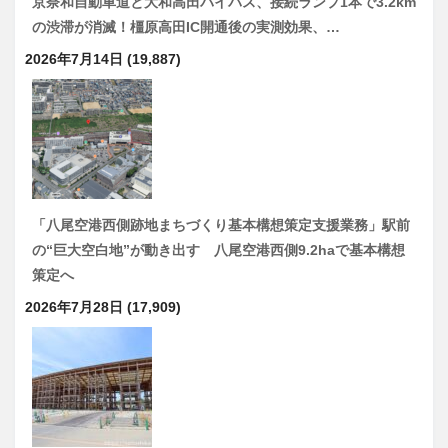
京奈和自動車道と大和高田バイパス、接続ランプ1本で3.2km
の渋滞が消滅！橿原高田IC開通後の実測効果、…
2026年7月14日
(19,887)
「八尾空港西側跡地まちづくり基本構想策定支援業務」駅前
の“巨大空白地”が動き出す 八尾空港西側9.2haで基本構想
策定へ
2026年7月28日
(17,909)