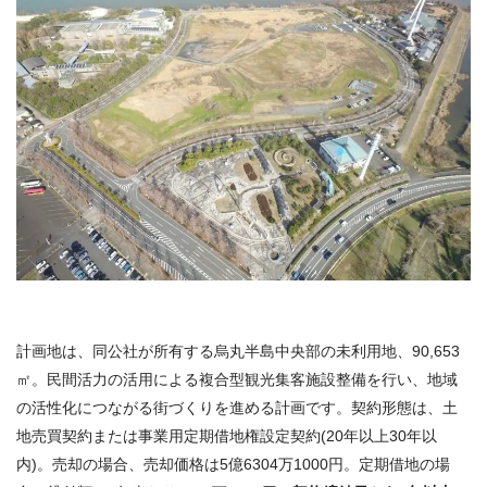
計画地は、同公社が所有する烏丸半島中央部の未利用地、90,653
㎡。民間活力の活用による複合型観光集客施設整備を行い、地域
の活性化につながる街づくりを進める計画です。契約形態は、土
地売買契約または事業用定期借地権設定契約(20年以上30年以
内)。売却の場合、売却価格は5億6304万1000円。定期借地の場