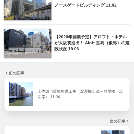
ノースゲートビルディング 11.02
【2020年開業予定】アロフト・ホテル
が大阪初進出！ Aloft 堂島（仮称）の建
設状況 19.06
前の記事
土佐堀川環境整備工事（淀屋橋上流～葭屋橋下流
左岸） 11.04
次の記事