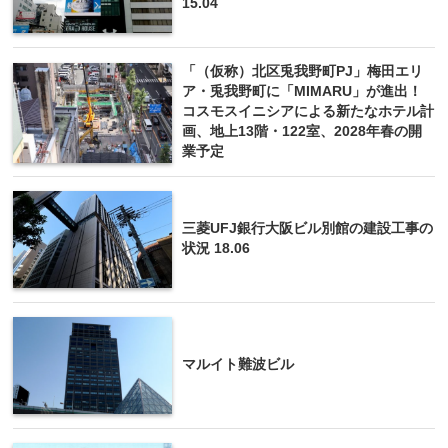
15.04
「（仮称）北区兎我野町PJ」梅田エリ
ア・兎我野町に「MIMARU」が進出！
コスモスイニシアによる新たなホテル計
画、地上13階・122室、2028年春の開
業予定
三菱UFJ銀行大阪ビル別館の建設工事の
状況 18.06
マルイト難波ビル