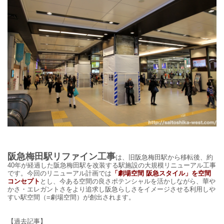
阪急梅田駅リファイン工事
は、旧阪急梅田駅から移転後、約
40年が経過した阪急梅田駅を改装する駅施設の大規模リニューアル工事
です。今回のリニューアル計画では
「劇場空間 阪急スタイル」を空間
コンセプト
とし、今ある空間の良さポテンシャルを活かしながら、華や
かさ・エレガントさをより追求し阪急らしさをイメージさせる利用しや
すい駅空間（=劇場空間）が創出されます。
【過去記事】