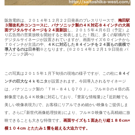
阪急電鉄は、２０１４年１２月２２日発表のプレスリリースで、
梅田駅
３階改札外コンコースに、パナソニック製の４Ｋ対応８４インチの大画
面デジタルサイネージを２４面新設
し、２０１５年４月６日（予定）よ
り広告用の営業放映を開始すると発表しました！
既に、多くの駅構内で
デジタルサイネージが設置されていますが、画面サイズ６０インチから
７０インチが主流の中、
４Ｋに対応した８４インチを２４面もの規模で
導入するのは日本初
※となります。(※２０１４年１２月１９日現在 パ
ナソニック調べ）
この写真は２０１５年１月下旬頃の現地の様子ですが、この柱に
８４イ
ンチの巨大な４ｋモニタ
が設置されます。今回導入されるサイネージ
は、パナソニック製の「ＴＨ－８４ＬＱ７０Ｊ」。フルＨＤの４倍の高
解像度である４Ｋ映像に対応しており、｢豊富な情報量｣と｢近距離でも
美しい映像表現力｣で、お客様にリアルできめ細かい映像をご提供しま
す。さらに｢新世代画像処理技術｣により、フルＨＤ映像でも高精細に放
映できることも大きな特徴です。
画面サイズも１面あたり縦１８６cm×
横１０４cm とたたみ１畳を超える大迫力です。