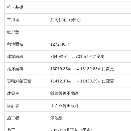
杭・基礎
主用途
共同住宅（分譲）
総戸数
敷地面積
1272.46㎡
建築面積
764.92㎡ ←701.57㎡に変更
延床面積
16079.35㎡ ←16132.88㎡に変更
容積対象面積
11412.10㎡ ←11423.29㎡に変更
建築主
阪急阪神不動産
設計者
ＩＡＯ竹田設計
施工者
鴻池組
着工
2022年4月下旬（予定）