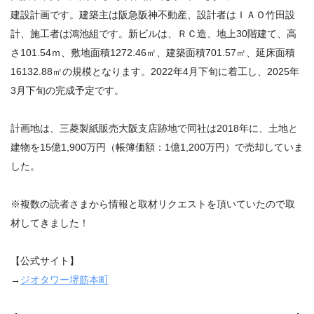
建設計画です。建築主は阪急阪神不動産、設計者はＩＡＯ竹田設
計、施工者は鴻池組です。新ビルは、ＲＣ造、地上30階建て、高
さ101.54ｍ、敷地面積1272.46㎡、建築面積701.57㎡、延床面積
16132.88㎡の規模となります。2022年4月下旬に着工し、2025年
3月下旬の完成予定です。
計画地は、三菱製紙販売大阪支店跡地で同社は2018年に、土地と
建物を15億1,900万円（帳簿価額：1億1,200万円）で売却していま
した。
※複数の読者さまから情報と取材リクエストを頂いていたので取
材してきました！
【公式サイト】
→
ジオタワー堺筋本町